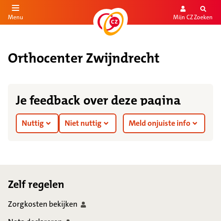
Mijn CZ
Zoeken
Menu
aar de inhoud
aar het einde
Orthocenter Zwijndrecht
Je feedback over deze pagina
Nuttig
Niet nuttig
Meld onjuiste info
Footer
Zelf regelen
Zorgkosten
bekijken