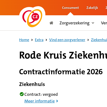
Consument
Zakelijk
naar de inhoud
Zorgverzekering
Ve
naar het einde
Consument
Home
Extra
Vind een zorgverlener
Ziekenhui
9,1 op basis van 141 reviews
Rode Kruis Ziekenh
Contractinformatie 2026
Ziekenhuis
Contract: vergoed
Meer informatie