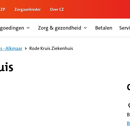
ZZP
Zorgaanbieder
Over CZ
rgoedingen
Zorg & gezondheid
Betalen
Serv
Rode Kruis Ziekenhuis
s - Alkmaar
uis
L
B
B