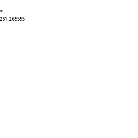
elefoonnummer
251-265555