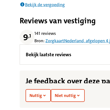
Bekijk de vergoeding
Reviews van vestiging
141 reviews
9
,
1
Bron:
ZorgkaartNederland,
afgelopen 4
Bekijk laatste reviews
Je feedback over deze p
Nuttig
Niet nuttig