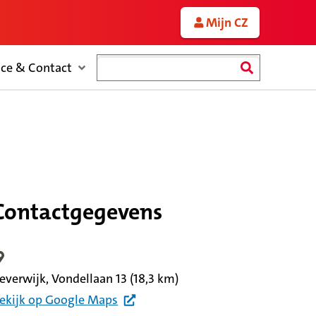
Mijn CZ
Zoeken
ice & Contact
Contactgegevens
ocatiegegevens
everwijk, Vondellaan 13
(18,3 km)
ekijk
op Google
Maps