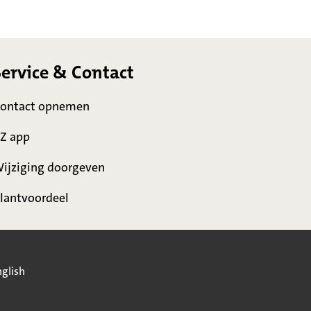
Service & Contact
ontact opnemen
Z app
ijziging doorgeven
lantvoordeel
glish