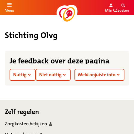
Mijn CZ
Zoeken
Menu
aar de inhoud
aar het einde
Stichting Olvg
Je feedback over deze pagina
Nuttig
Niet nuttig
Meld onjuiste info
Footer
Zelf regelen
Zorgkosten
bekijken