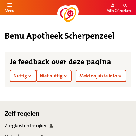
Mijn CZ
Zoeken
Menu
aar de inhoud
aar het einde
Benu Apotheek Scherpenzeel
Je feedback over deze pagina
Nuttig
Niet nuttig
Meld onjuiste info
Footer
Zelf regelen
Zorgkosten
bekijken