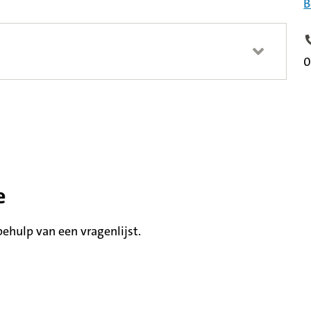
B
T
0
e
hulp van een vragenlijst.