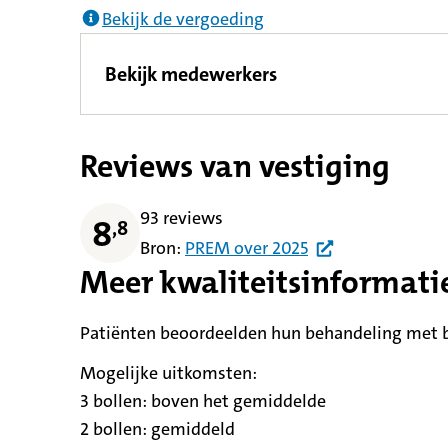
Bekijk de vergoeding
Bekijk medewerkers
Reviews van vestiging
93 reviews
8
,
8
Bron:
PREM
over
2025
Meer kwaliteitsinformati
Patiënten beoordeelden hun behandeling met be
Mogelijke uitkomsten:
3 bollen:
betekent
boven het gemiddelde
2 bollen:
betekent
gemiddeld