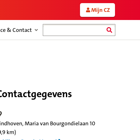
Mijn CZ
Zoeken
ice & Contact
Contactgegevens
ocatiegegevens
indhoven, Maria van Bourgondielaan 10
9,9 km)