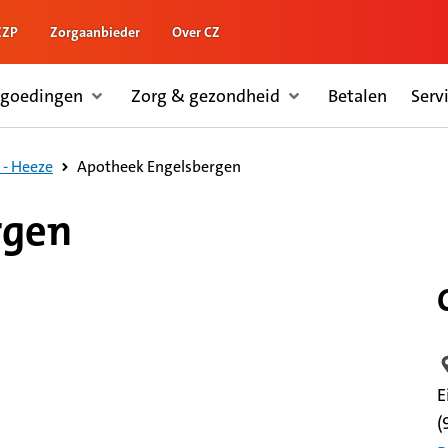
ZZP
Zorgaanbieder
Over CZ
rgoedingen
Zorg & gezondheid
Betalen
Serv
Apotheek Engelsbergen
 - Heeze
rgen
L
E
(