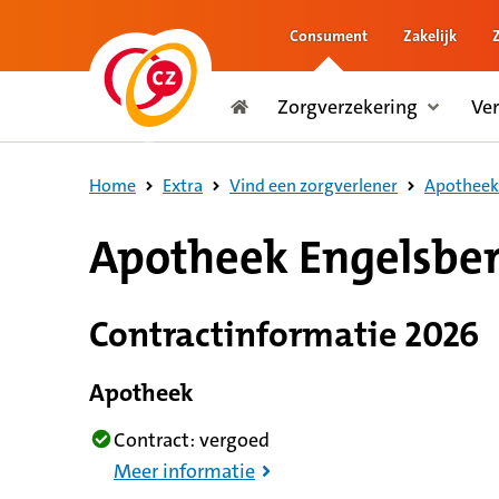
Consument
Zakelijk
naar de inhoud
Zorgverzekering
Ve
naar het einde
Consument
Home
Extra
Vind een zorgverlener
Apotheek
8,8 op basis van 93 reviews
Apotheek Engelsbe
Contractinformatie 2026
Apotheek
Contract: vergoed
Meer informatie