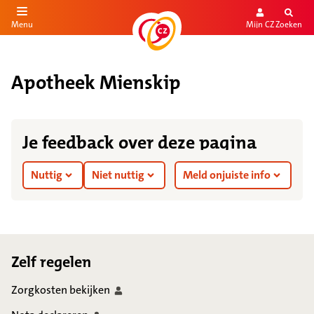
Mijn CZ
Zoeken
Menu
aar de inhoud
aar het einde
Apotheek Mienskip
Je feedback over deze pagina
Nuttig
Niet nuttig
Meld onjuiste info
Footer
Zelf regelen
Zorgkosten
bekijken