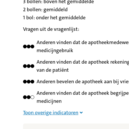
3 bollen:
betekent
boven het gemiddelde
2 bollen:
betekent
gemiddeld
1 bol:
betekent
onder het gemiddelde
Vragen uit de vragenlijst:
Anderen vinden dat de apotheekmedewerk
medicijngebruik
Anderen vinden dat de apotheek rekening
van de patiënt
Anderen bevelen de apotheek aan bij vrie
Anderen vinden dat de apotheek begrijpel
medicijnen
Overige indicatoren nie
Toon overige indicatoren