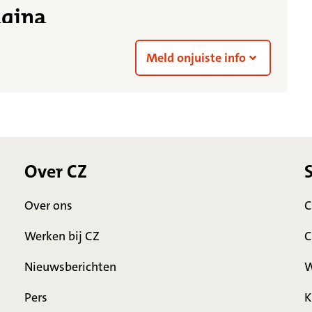
agina
Meld onjuiste info
Over CZ
Over ons
C
Werken bij CZ
C
Nieuwsberichten
W
Pers
K