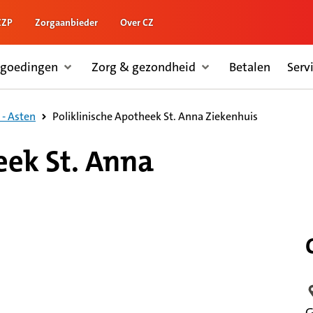
ZZP
Zorgaanbieder
Over CZ
rgoedingen
Zorg & gezondheid
Betalen
Serv
Poliklinische Apotheek St. Anna Ziekenhuis
- Asten
eek St. Anna
L
G