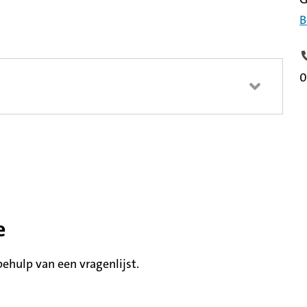
B
T
0
e
hulp van een vragenlijst.