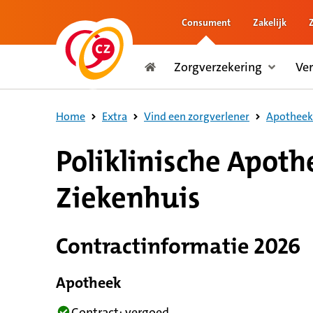
Consument
Zakelijk
naar de inhoud
Zorgverzekering
Ve
naar het einde
Consument
Home
Extra
Vind een zorgverlener
Apotheek 
8,8 op basis van 242 reviews
Poliklinische Apoth
Ziekenhuis
Contractinformatie 2026
Apotheek
Contract: vergoed