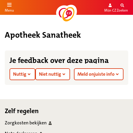
Mijn CZ
Zoeken
Menu
aar de inhoud
aar het einde
Apotheek Sanatheek
Je feedback over deze pagina
Nuttig
Niet nuttig
Meld onjuiste info
Footer
Zelf regelen
Zorgkosten
bekijken