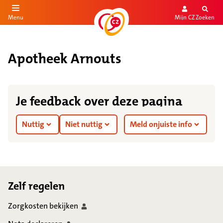
Mijn CZ
Zoeken
Menu
aar de inhoud
aar het einde
Apotheek Arnouts
Je feedback over deze pagina
Nuttig
Niet nuttig
Meld onjuiste info
Footer
Zelf regelen
Zorgkosten
bekijken