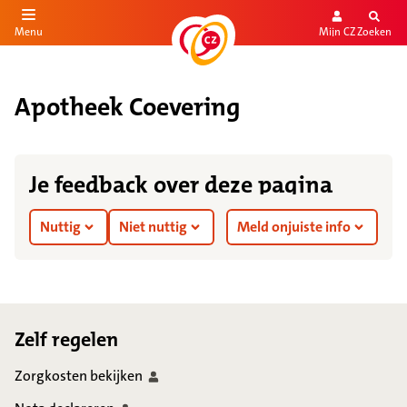
Mijn CZ
Zoeken
Menu
aar de inhoud
aar het einde
Apotheek Coevering
Je feedback over deze pagina
Nuttig
Niet nuttig
Meld onjuiste info
Footer
Zelf regelen
Zorgkosten
bekijken