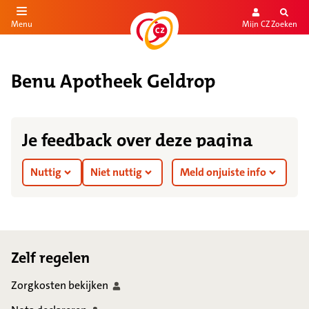
Mijn CZ
Zoeken
Menu
aar de inhoud
aar het einde
Benu Apotheek Geldrop
Je feedback over deze pagina
Nuttig
Niet nuttig
Meld onjuiste info
Footer
Zelf regelen
Zorgkosten
bekijken