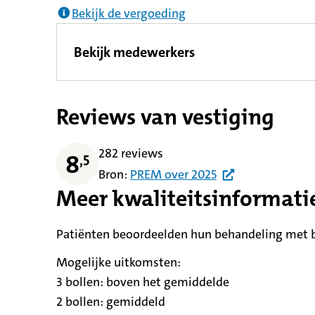
Bekijk de vergoeding
Bekijk medewerkers
Reviews van vestiging
282 reviews
8
,
5
Bron:
PREM
over
2025
Meer kwaliteitsinformati
Patiënten beoordeelden hun behandeling met be
Mogelijke uitkomsten:
3 bollen:
betekent
boven het gemiddelde
2 bollen:
betekent
gemiddeld