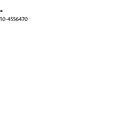
elefoonnummer
10-4556470