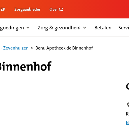
ZZP
Zorgaanbieder
Over CZ
rgoedingen
Zorg & gezondheid
Betalen
Serv
Benu Apotheek de Binnenhof
 - Zevenhuizen
Binnenhof
L
R
B