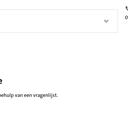
T
0
e
hulp van een vragenlijst.