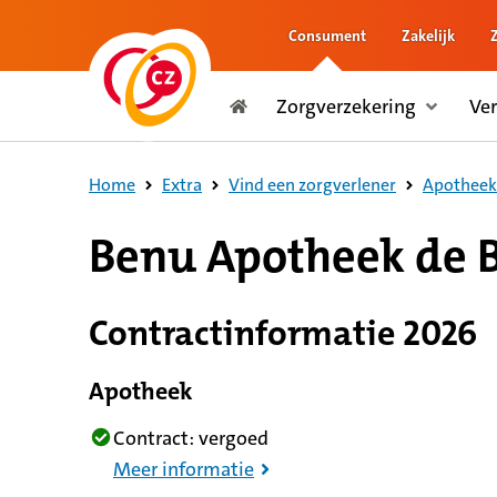
Consument
Zakelijk
naar de inhoud
Zorgverzekering
Ve
naar het einde
Consument
Home
Extra
Vind een zorgverlener
Apotheek
8,5 op basis van 282 reviews
Benu Apotheek de 
Contractinformatie 2026
Apotheek
Contract: vergoed
Meer informatie