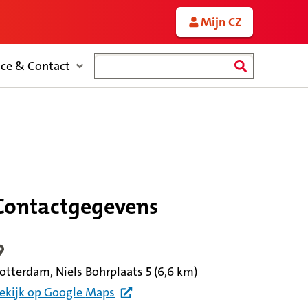
Mijn CZ
Zoeken
ice & Contact
Contactgegevens
ocatiegegevens
otterdam, Niels Bohrplaats 5
(6,6 km)
ekijk
op Google
Maps