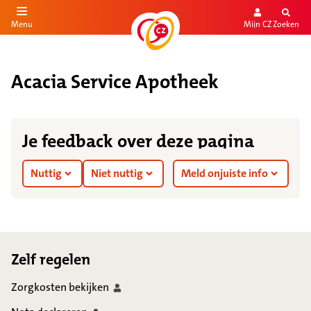
Mijn CZ
Zoeken
Menu
aar de inhoud
aar het einde
Acacia Service Apotheek
Je feedback over deze pagina
Nuttig
Niet nuttig
Meld onjuiste info
Footer
Zelf regelen
Zorgkosten
bekijken