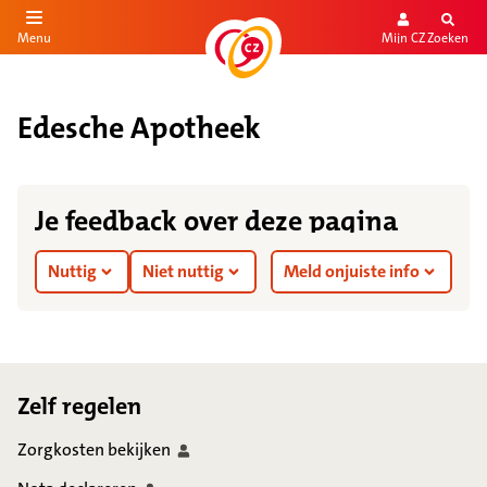
Mijn CZ
Zoeken
Menu
aar de inhoud
aar het einde
Edesche Apotheek
Je feedback over deze pagina
Nuttig
Niet nuttig
Meld onjuiste info
Footer
Zelf regelen
Zorgkosten
bekijken