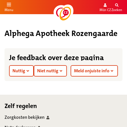
Mijn CZ
Zoeken
Menu
aar de inhoud
aar het einde
Alphega Apotheek Rozengaarde
Je feedback over deze pagina
Nuttig
Niet nuttig
Meld onjuiste info
Footer
Zelf regelen
Zorgkosten
bekijken