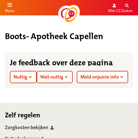
Mijn CZ
Zoeken
Menu
aar de inhoud
aar het einde
Boots- Apotheek Capellen
Je feedback over deze pagina
Nuttig
Niet nuttig
Meld onjuiste info
Footer
Zelf regelen
Zorgkosten
bekijken