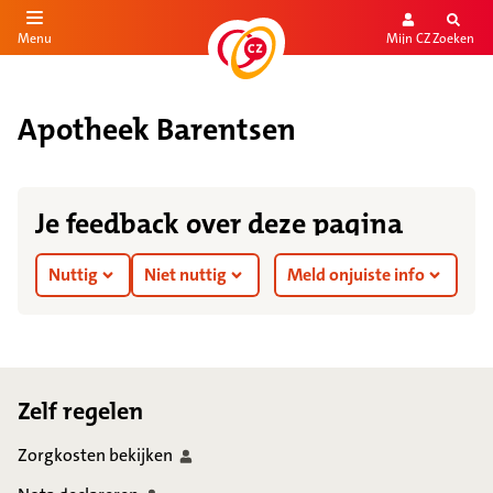
Mijn CZ
Zoeken
Menu
aar de inhoud
aar het einde
Apotheek Barentsen
Je feedback over deze pagina
Nuttig
Niet nuttig
Meld onjuiste info
Footer
Zelf regelen
Zorgkosten
bekijken