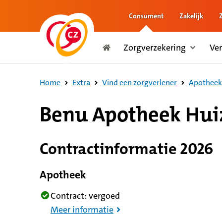
Consument
Zakelijk
naar de inhoud
Zorgverzekering
Ve
naar het einde
Consument
Home
Extra
Vind een zorgverlener
Apotheek
8,6 op basis van 320 reviews
Benu Apotheek Hu
Contractinformatie 2026
Apotheek
Contract: vergoed
Meer informatie