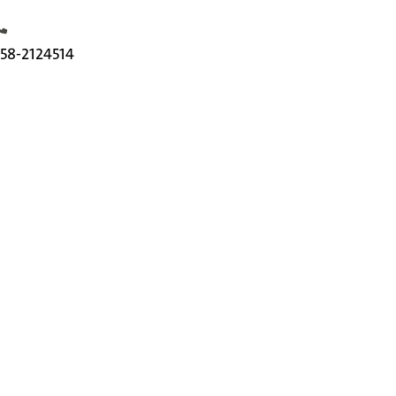
elefoonnummer
58-2124514