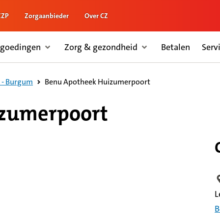
ZZP
Zorgaanbieder
Over CZ
rgoedingen
Zorg & gezondheid
Betalen
Serv
Benu Apotheek Huizumerpoort
 - Burgum
izumerpoort
L
L
B