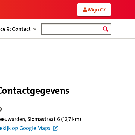
Mijn CZ
Zoeken
ice & Contact
Contactgegevens
ocatiegegevens
eeuwarden, Sixmastraat 6
(12,7 km)
ekijk
op Google
Maps