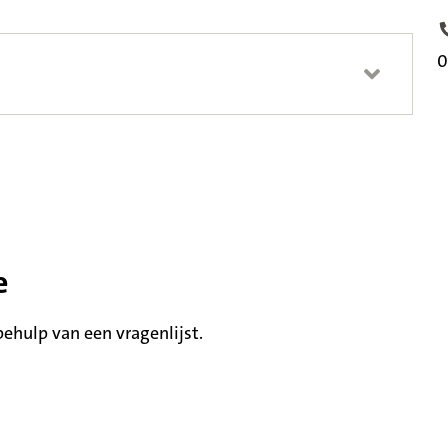
T
0
e
hulp van een vragenlijst.