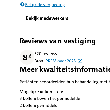
Bekijk de vergoeding
Bekijk medewerkers
Reviews van vestiging
320 reviews
8
,
6
Bron:
PREM
over
2025
Meer kwaliteitsinformati
Patiënten beoordeelden hun behandeling met be
Mogelijke uitkomsten:
3 bollen:
betekent
boven het gemiddelde
2 bollen:
betekent
gemiddeld