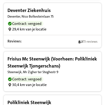
Deventer Ziekenhuis
Deventer, Nico Bolkesteinlaan 75
Contract: vergoed
29,4 km van je locatie
Reviews:
8
73 reviews
,
3
8,3 op basis va
Frisius Mc Steenwijk (Voorheen: Polikliniek
Steenwijk Tjongerschans)
Steenwijk, Mr Zigher ter Steghestr 9
Contract: vergoed
30,4 km van je locatie
Polikliniek Steenwijk