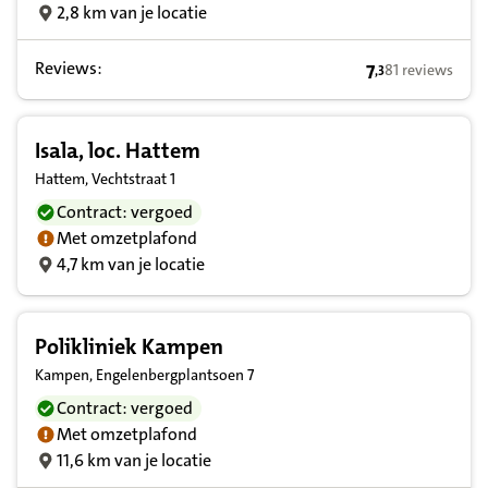
2,8 km van je locatie
Reviews:
7
81 reviews
,
3
7,3 op basis va
Isala, loc. Hattem
Hattem, Vechtstraat 1
Contract: vergoed
Met omzetplafond
4,7 km van je locatie
Polikliniek Kampen
Kampen, Engelenbergplantsoen 7
Contract: vergoed
Met omzetplafond
11,6 km van je locatie