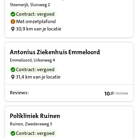
Steenwijk, Sluisweg 2
Contract: vergoed
Met omzetplafond
30,9 km van je locatie
Antonius Ziekenhuis Emmeloord
Emmeloord, Urkerweg 4
Contract: vergoed
31,4 km van je locatie
Reviews:
10
1 review
,
0
10,0 op basis v
Polikliniek Ruinen
Ruinen, Zwederaweg 3
Contract: vergoed