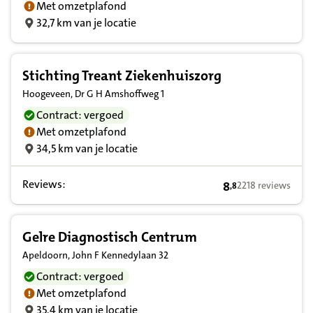
Met omzetplafond
32,7 km van je locatie
Stichting Treant Ziekenhuiszorg
Hoogeveen, Dr G H Amshoffweg 1
Contract: vergoed
Met omzetplafond
34,5 km van je locatie
Reviews:
8
2218 reviews
,
8
8,8 op basis van 
Gelre Diagnostisch Centrum
Apeldoorn, John F Kennedylaan 32
Contract: vergoed
Met omzetplafond
35,4 km van je locatie