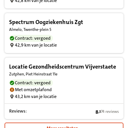
42,8 km van je locatie
Spectrum Oogziekenhuis Zgt
Almelo, Twenthe-plein 5
Contract: vergoed
42,9 km van je locatie
Locatie Gezondheidscentrum Vijverstaete
Zutphen, Piet Heinstraat 11e
Contract: vergoed
Met omzetplafond
43,2 km van je locatie
Reviews:
8
74 reviews
,
3
8,3 op basis va