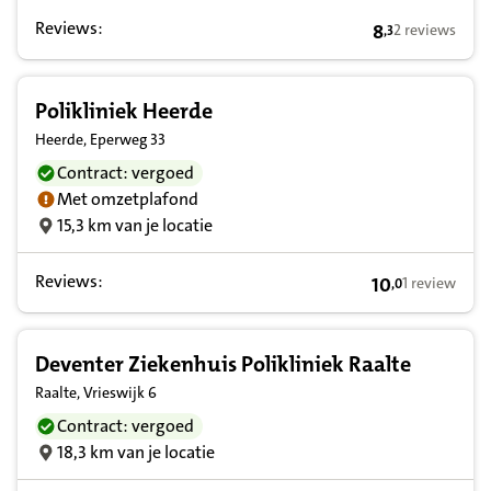
Reviews:
8
2 reviews
,
3
8,3 op basis va
Polikliniek Heerde
Heerde, Eperweg 33
Contract: vergoed
Met omzetplafond
15,3 km van je locatie
Reviews:
10
1 review
,
0
10,0 op basis v
Deventer Ziekenhuis Polikliniek Raalte
Raalte, Vrieswijk 6
Contract: vergoed
18,3 km van je locatie