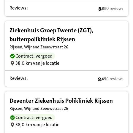
Reviews:
8
90 reviews
,
3
8,3 op basis van
Ziekenhuis Groep Twente (ZGT),
buitenpolikliniek Rijssen
Rijssen, Wijnand Zeeuwstraat 26
Contract: vergoed
38,0 km van je locatie
Reviews:
8
96 reviews
,
4
8,4 op basis van
Deventer Ziekenhuis Polikliniek Rijssen
Rijssen, Wijnand Zeeuwstraat 26
Contract: vergoed
38,0 km van je locatie