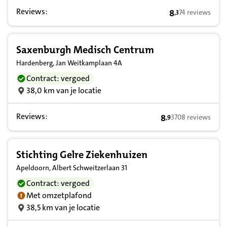
Reviews:
8
74 reviews
,
3
8,3 op basis va
Saxenburgh Medisch Centrum
Hardenberg, Jan Weitkamplaan 4A
Contract: vergoed
38,0 km van je locatie
Reviews:
8
3708 reviews
,
9
8,9 op basis van 3
Stichting Gelre Ziekenhuizen
Apeldoorn, Albert Schweitzerlaan 31
Contract: vergoed
Met omzetplafond
38,5 km van je locatie