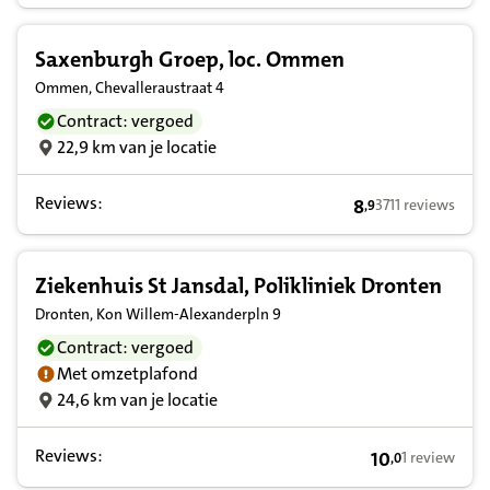
Saxenburgh Groep, loc. Ommen
Ommen, Chevalleraustraat 4
Contract: vergoed
22,9 km van je locatie
Reviews:
8
3711 reviews
,
9
8,9 op basis van 
Ziekenhuis St Jansdal, Polikliniek Dronten
Dronten, Kon Willem-Alexanderpln 9
Contract: vergoed
Met omzetplafond
24,6 km van je locatie
Reviews:
10
1 review
,
0
10,0 op basis v