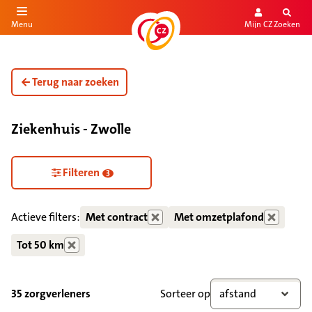
Mijn CZ
Zoeken
Menu
aar de inhoud
aar het einde
Terug naar zoeken
Ziekenhuis - Zwolle
Zorgdiensten verborgen
Filteren
3
Actieve filters:
Met contract
Met omzetplafond
Tot 50 km
35 zorgverleners
Sorteer op
afstand