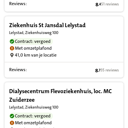
Reviews:
8
51 reviews
,
4
8,4 op basis van
Ziekenhuis St Jansdal Lelystad
Lelystad, Ziekenhuisweg 100
Contract: vergoed
Met omzetplafond
41,0 km van je locatie
Reviews:
8
35 reviews
,
7
8,7 op basis van
Dialysecentrum Flevoziekenhuis, loc. MC
Zuiderzee
Lelystad, Ziekenhuisweg 100
Contract: vergoed
Met omzetplafond