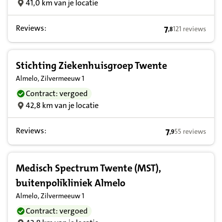
41,0 km van je locatie
Reviews:
7
121 reviews
,
8
7,8 op basis van
Stichting Ziekenhuisgroep Twente
Almelo, Zilvermeeuw 1
Contract: vergoed
42,8 km van je locatie
Reviews:
7
55 reviews
,
9
7,9 op basis van
Medisch Spectrum Twente (MST),
buitenpolikliniek Almelo
Almelo, Zilvermeeuw 1
Contract: vergoed