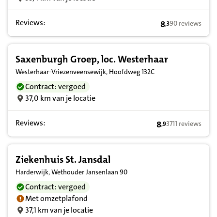
Reviews:
8
90 reviews
,
3
8,3 op basis van
Saxenburgh Groep, loc. Westerhaar
Westerhaar-Vriezenveensewijk, Hoofdweg 132C
Contract: vergoed
37,0 km van je locatie
Reviews:
8
3711 reviews
,
9
8,9 op basis van 
Ziekenhuis St. Jansdal
Harderwijk, Wethouder Jansenlaan 90
Contract: vergoed
Met omzetplafond
37,1 km van je locatie