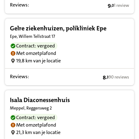
Reviews:
9
1 review
,
0
9,0 op basis v
Gelre ziekenhuizen, polikliniek Epe
Epe, Willem Tellstraat 17
Contract: vergoed
Met omzetplafond
19,8 km van je locatie
Reviews:
8
90 reviews
,
3
8,3 op basis van
Isala Diaconessenhuis
Meppel, Reggersweg 2
Contract: vergoed
Met omzetplafond
21,3 km van je locatie