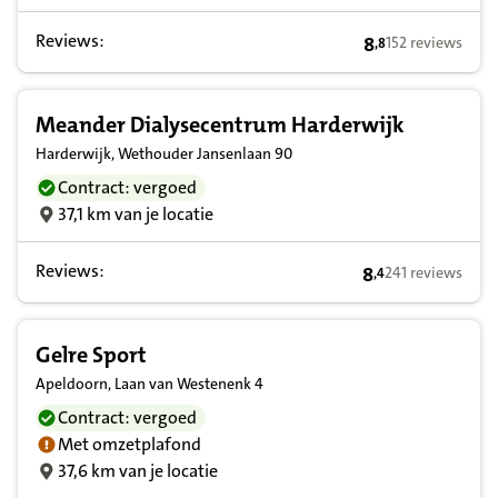
Reviews:
8
152 reviews
,
8
8,8 op basis van
Meander Dialysecentrum Harderwijk
Harderwijk, Wethouder Jansenlaan 90
Contract: vergoed
37,1 km van je locatie
Reviews:
8
241 reviews
,
4
8,4 op basis van 
Gelre Sport
Apeldoorn, Laan van Westenenk 4
Contract: vergoed
Met omzetplafond
37,6 km van je locatie