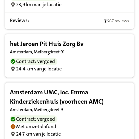
23,9 km van je locatie
Reviews:
7
67 reviews
,
5
7,5 op basis va
het Jeroen Pit Huis Zorg Bv
Amsterdam, Meibergdreef 91
Contract: vergoed
24,4 km van je locatie
Amsterdam UMC, loc. Emma
Kinderziekenhuis (voorheen AMC)
Amsterdam, Meibergdreef 9
Contract: vergoed
Met omzetplafond
24,7 km van je locatie