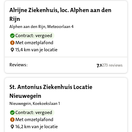
Alrijne Ziekenhuis, loc. Alphen aan den
Rijn
Alphen aan den Rijn, Meteoorlaan 4
Contract: vergoed
Met omzetplafond
15,4 km van je locatie
Reviews:
7
273 reviews
,
9
7,9 op basis van
St. Antonius Ziekenhuis Locatie
Nieuwegein
Nieuwegein, Koekoekslaan 1
Contract: vergoed
Met omzetplafond
16,2 km van je locatie