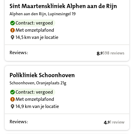
Sint Maartenskliniek Alphen aan de Rijn
Alphen aan den Rijn, Lupinesingel 19
Contract: vergoed
Met omzetplafond
14,5 km van je locatie
Reviews:
8
598 reviews
,
9
8,9 op basis van 
Polikliniek Schoonhoven
Schoonhoven, Oranjeplaats 21g
Contract: vergoed
Met omzetplafond
14,9 km van je locatie
Reviews:
4
1 review
,
9
4,9 op basis v