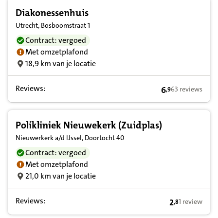
Diakonessenhuis
Utrecht, Bosboomstraat 1
Contract: vergoed
Met omzetplafond
18,9 km van je locatie
Reviews:
6
63 reviews
,
9
6,9 op basis van
Polikliniek Nieuwekerk (Zuidplas)
Nieuwerkerk a/d IJssel, Doortocht 40
Contract: vergoed
Met omzetplafond
21,0 km van je locatie
Reviews:
2
1 review
,
8
2,8 op basis v