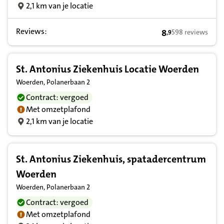
2,1 km van je locatie
Reviews:
8
598 reviews
,
9
8,9 op basis van 
St. Antonius Ziekenhuis Locatie Woerden
Woerden, Polanerbaan 2
Contract: vergoed
Met omzetplafond
2,1 km van je locatie
St. Antonius Ziekenhuis, spatadercentrum
Woerden
Woerden, Polanerbaan 2
Contract: vergoed
Met omzetplafond