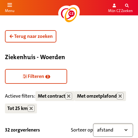
Mijn CZ
Zoeken
Menu
aar de inhoud
aar het einde
Terug naar zoeken
Ziekenhuis - Woerden
Zorgdiensten verborgen
Filteren
3
Actieve filters:
Met contract
Met omzetplafond
Tot 25 km
32 zorgverleners
Sorteer op
afstand