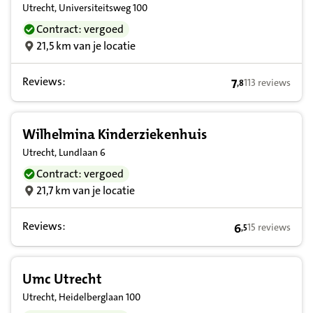
Utrecht, Universiteitsweg 100
Contract: vergoed
21,5 km van je locatie
Reviews:
7
113 reviews
,
8
7,8 op basis van
Wilhelmina Kinderziekenhuis
Utrecht, Lundlaan 6
Contract: vergoed
21,7 km van je locatie
Reviews:
6
15 reviews
,
5
6,5 op basis va
Umc Utrecht
Utrecht, Heidelberglaan 100