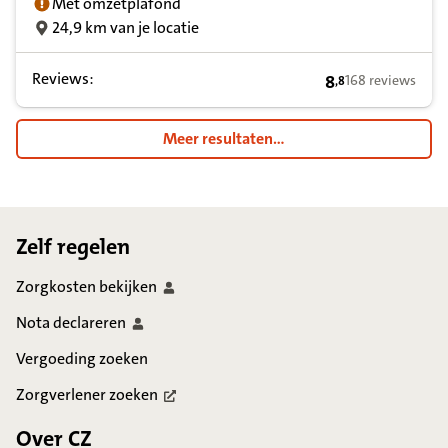
Met omzetplafond
24,9 km van je locatie
Reviews:
8
168 reviews
,
8
8,8 op basis van 
Meer resultaten...
Footer
Zelf regelen
Zorgkosten
bekijken
Nota
declareren
Vergoeding zoeken
Zorgverlener
zoeken
Over CZ