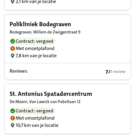
2,1 km van je locatie
Polikliniek Bodegraven
Bodegraven, Willem de Zwijgerstraat 9
Contract: vergoed
Met omzetplafond
7,8 km van je locatie
Reviews:
7
1 review
,
5
7,5 op basis v
St. Antonius Spatadercentrum
De Meern, Van Lawick van Pabstlaan 12
Contract: vergoed
Met omzetplafond
10,7 km van je locatie