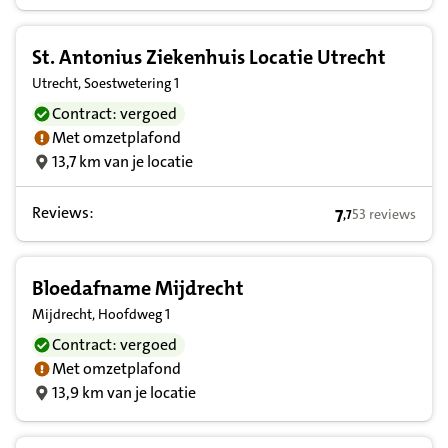
St. Antonius Ziekenhuis Locatie Utrecht
Utrecht, Soestwetering 1
Contract: vergoed
Met omzetplafond
13,7 km van je locatie
Reviews:
7
53 reviews
,
7
7,7 op basis van
Bloedafname Mijdrecht
Mijdrecht, Hoofdweg 1
Contract: vergoed
Met omzetplafond
13,9 km van je locatie