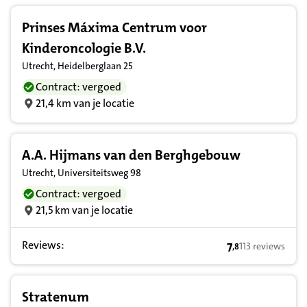
Prinses Máxima Centrum voor
Kinderoncologie B.V.
Utrecht, Heidelberglaan 25
Contract: vergoed
21,4 km van je locatie
A.A. Hijmans van den Berghgebouw
Utrecht, Universiteitsweg 98
Contract: vergoed
21,5 km van je locatie
Reviews:
7
113 reviews
,
8
7,8 op basis van
Stratenum