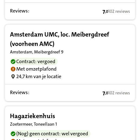
Reviews:
7
102 reviews
,
0
7,0 op basis van
Amsterdam UMC, loc. Meibergdreef
(voorheen AMC)
Amsterdam, Meibergdreef 9
Contract: vergoed
Met omzetplafond
24,7 km van je locatie
Reviews:
7
102 reviews
,
0
7,0 op basis van
Hagaziekenhuis
Zoetermeer, Toneellaan 1
(Nog) geen contract: wel vergoed