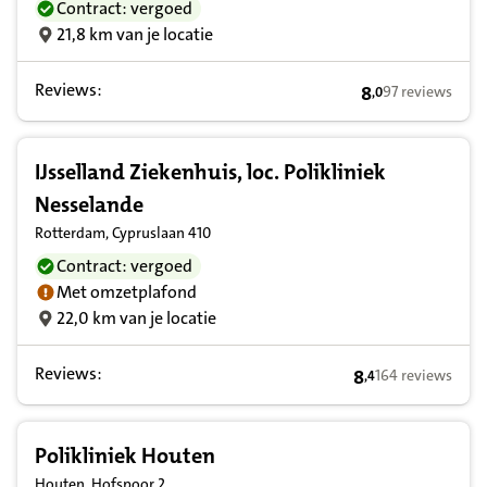
Contract: vergoed
21,8 km van je locatie
Reviews:
8
97 reviews
,
0
8,0 op basis van
IJsselland Ziekenhuis, loc. Polikliniek
Nesselande
Rotterdam, Cypruslaan 410
Contract: vergoed
Met omzetplafond
22,0 km van je locatie
Reviews:
8
164 reviews
,
4
8,4 op basis van 
Polikliniek Houten
Houten, Hofspoor 2