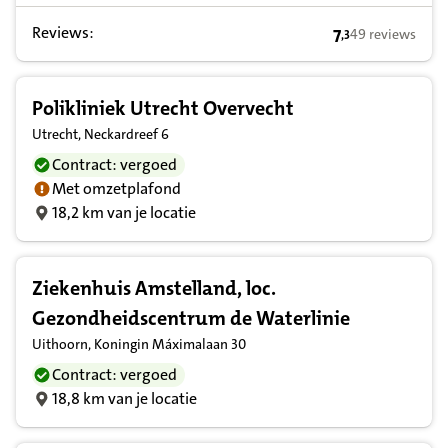
Reviews:
7
49 reviews
,
3
7,3 op basis van
Polikliniek Utrecht Overvecht
Utrecht, Neckardreef 6
Contract: vergoed
Met omzetplafond
18,2 km van je locatie
Ziekenhuis Amstelland, loc.
Gezondheidscentrum de Waterlinie
Uithoorn, Koningin Máximalaan 30
Contract: vergoed
18,8 km van je locatie