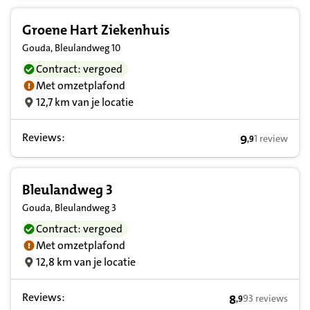
Groene Hart Ziekenhuis
Gouda, Bleulandweg 10
Contract: vergoed
Met omzetplafond
12,7 km van je locatie
Reviews:
9
1 review
,
9
9,9 op basis v
Bleulandweg 3
Gouda, Bleulandweg 3
Contract: vergoed
Met omzetplafond
12,8 km van je locatie
Reviews:
8
93 reviews
,
9
8,9 op basis van