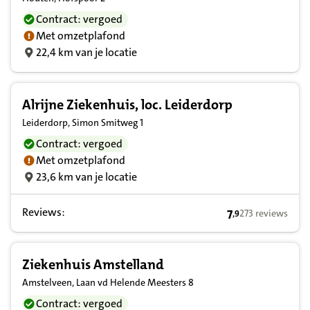
Contract: vergoed
Met omzetplafond
22,4 km van je locatie
Alrijne Ziekenhuis, loc. Leiderdorp
Leiderdorp, Simon Smitweg 1
Contract: vergoed
Met omzetplafond
23,6 km van je locatie
Reviews:
7
273 reviews
,
9
7,9 op basis van
Ziekenhuis Amstelland
Amstelveen, Laan vd Helende Meesters 8
Contract: vergoed