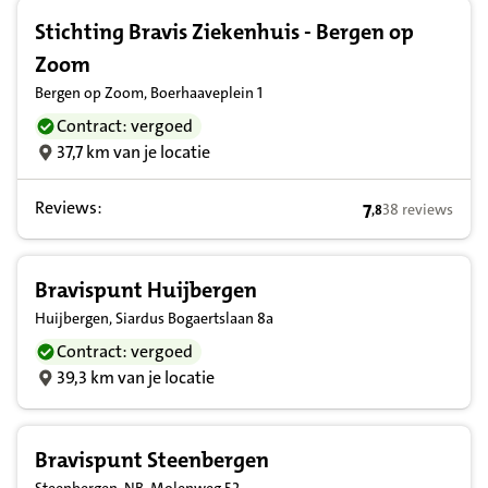
Stichting Bravis Ziekenhuis - Bergen op
Zoom
Bergen op Zoom, Boerhaaveplein 1
Contract: vergoed
37,7 km van je locatie
Reviews:
7
38 reviews
,
8
7,8 op basis van
Bravispunt Huijbergen
Huijbergen, Siardus Bogaertslaan 8a
Contract: vergoed
39,3 km van je locatie
Bravispunt Steenbergen