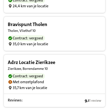
Contract: vergoed
24,4 km van je locatie
Bravispunt Tholen
Tholen, Vliethof 10
Contract: vergoed
35,0 km van je locatie
Adrz Locatie Zierikzee
Zierikzee, Borrendamme 10
Contract: vergoed
Met omzetplafond
35,7 km van je locatie
Reviews:
9
1 review
,
3
9,3 op basis v