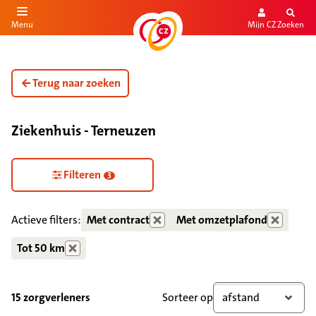
Mijn CZ
Zoeken
Menu
aar de inhoud
aar het einde
Terug naar zoeken
Ziekenhuis - Terneuzen
Zorgdiensten verborgen
Filteren
3
Actieve filters:
Met contract
Met omzetplafond
Tot 50 km
15 zorgverleners
Sorteer op
afstand