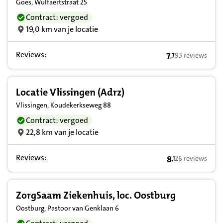
Goes, Wulfaertstraat 25
Contract: vergoed
19,0 km van je locatie
Reviews:
7
93 reviews
,
7
7,7 op basis van
Locatie Vlissingen (Adrz)
Vlissingen, Koudekerkseweg 88
Contract: vergoed
22,8 km van je locatie
Reviews:
8
26 reviews
,
1
8,1 op basis va
ZorgSaam Ziekenhuis, loc. Oostburg
Oostburg, Pastoor van Genklaan 6