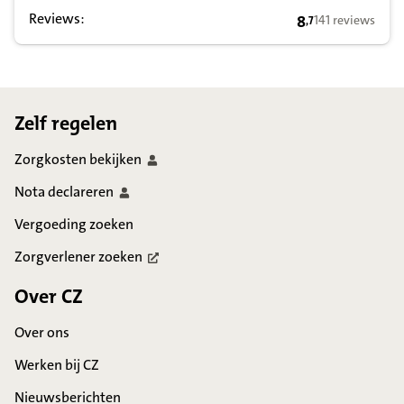
Reviews:
8
141 reviews
,
7
8,7 op basis van
Footer
Zelf regelen
Zorgkosten
bekijken
Nota
declareren
Vergoeding zoeken
Zorgverlener
zoeken
Over CZ
Over ons
Werken bij CZ
Nieuwsberichten