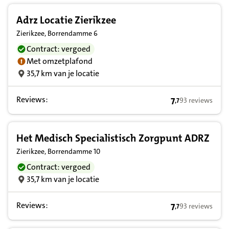
Adrz Locatie Zierikzee
Zierikzee, Borrendamme 6
Contract: vergoed
Met omzetplafond
35,7 km van je locatie
Reviews:
7
93 reviews
,
7
7,7 op basis van
Het Medisch Specialistisch Zorgpunt ADRZ
Zierikzee, Borrendamme 10
Contract: vergoed
35,7 km van je locatie
Reviews:
7
93 reviews
,
7
7,7 op basis van