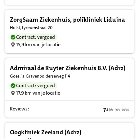
ZorgSaam Ziekenhuis, polikliniek Liduina
Hulst, Lyceumstraat 20
Contract: vergoed
15,9 km van je locatie
Admiraal de Ruyter Ziekenhuis B.V. (Adrz)
Goes, 's-Gravenpolderseweg 114
Contract: vergoed
17,9 km van je locatie
Reviews:
7
66 reviews
,
5
7,5 op basis van
Oogkliniek Zeeland (Adrz)