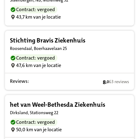
Steenbergen, NB, Molenweg 52
Contract: vergoed
43,7 km van je locatie
Stichting Bravis Ziekenhuis
Roosendaal, Boerhaavelaan 25
Contract: vergoed
47,6 km van je locatie
Reviews:
8
63 reviews
,
0
8,0 op basis van
het van Weel-Bethesda Ziekenhuis
Dirksland, Stationsweg 22
Contract: vergoed
50,0 km van je locatie