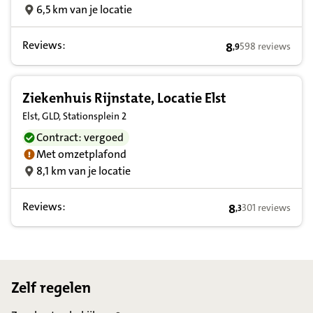
6,5 km van je locatie
Reviews:
8
598 reviews
,
9
8,9 op basis van 
Ziekenhuis Rijnstate, Locatie Elst
Elst, GLD, Stationsplein 2
Contract: vergoed
Met omzetplafond
8,1 km van je locatie
Reviews:
8
301 reviews
,
3
8,3 op basis van
Footer
Zelf regelen