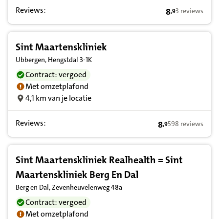
Reviews:
8
3 reviews
,
9
8,9 op basis va
Sint Maartenskliniek
Ubbergen, Hengstdal 3-1K
Contract: vergoed
Met omzetplafond
4,1 km van je locatie
Reviews:
8
598 reviews
,
9
8,9 op basis van 
Sint Maartenskliniek Realhealth = Sint
Maartenskliniek Berg En Dal
Berg en Dal, Zevenheuvelenweg 48a
Contract: vergoed
Met omzetplafond