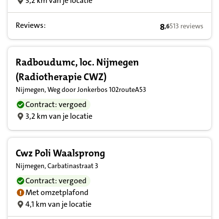
3,2 km van je locatie
Reviews:
8
513 reviews
,
6
8,6 op basis van
Radboudumc, loc. Nijmegen
(Radiotherapie CWZ)
Nijmegen, Weg door Jonkerbos 102routeA53
Contract: vergoed
3,2 km van je locatie
Cwz Poli Waalsprong
Nijmegen, Carbatinastraat 3
Contract: vergoed
Met omzetplafond
4,1 km van je locatie