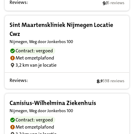
Reviews:
9
5 reviews
,
1
9,1 op basis v
Sint Maartenskliniek Nijmegen Locatie
Cwz
Nijmegen, Weg door Jonkerbos 100
Contract: vergoed
Met omzetplafond
3,2 km van je locatie
Reviews:
8
598 reviews
,
9
8,9 op basis van 
Canisius-Wilhelmina Ziekenhuis
Nijmegen, Weg door Jonkerbos 100
Contract: vergoed
Met omzetplafond