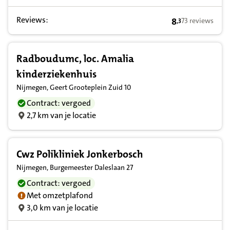
Reviews:
8
73 reviews
,
3
8,3 op basis va
Radboudumc, loc. Amalia
kinderziekenhuis
Nijmegen, Geert Grooteplein Zuid 10
Contract: vergoed
2,7 km van je locatie
Cwz Polikliniek Jonkerbosch
Nijmegen, Burgemeester Daleslaan 27
Contract: vergoed
Met omzetplafond
3,0 km van je locatie