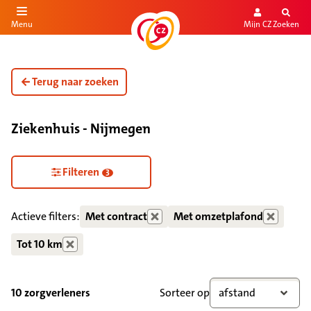
Mijn CZ
Zoeken
Menu
aar de inhoud
aar het einde
Terug naar zoeken
Ziekenhuis - Nijmegen
Zorgdiensten verborgen
Filteren
3
Actieve filters:
Met contract
Met omzetplafond
Tot 10 km
10 zorgverleners
Sorteer op
afstand