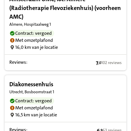
(Radiotherapie Flevoziekenhuis) (voorheen
AMC)
Almere, Hospitaalweg 1
Contract: vergoed
Met omzetplafond
16,0 km van je locatie
Reviews:
7
102 reviews
,
0
7,0 op basis van
Diakonessenhuis
Utrecht, Bosboomstraat 1
Contract: vergoed
Met omzetplafond
16,5 km van je locatie
Reviews:
6
63 reviews
,
9