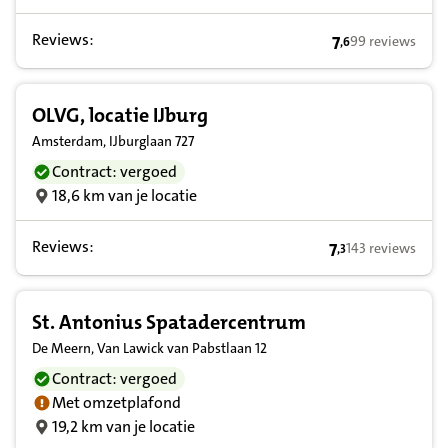
Reviews:
7
99 reviews
,
6
7,6 op basis van
OLVG, locatie IJburg
Amsterdam, IJburglaan 727
Contract: vergoed
18,6 km van je locatie
Reviews:
7
143 reviews
,
3
7,3 op basis van
St. Antonius Spatadercentrum
De Meern, Van Lawick van Pabstlaan 12
Contract: vergoed
Met omzetplafond
19,2 km van je locatie