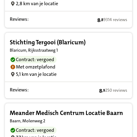
2,8 km van je locatie
Reviews:
8
9314 reviews
,
8
8,8 op basis van 9
Stichting Tergooi (Blaricum)
Blaricum, Rijksstraatweg 1
Contract: vergoed
Met omzetplafond
5,1 km van je locatie
Reviews:
8
250 reviews
,
9
8,9 op basis van 
Meander Medisch Centrum Locatie Baarn
Baarn, Molenweg 2
Contract: vergoed