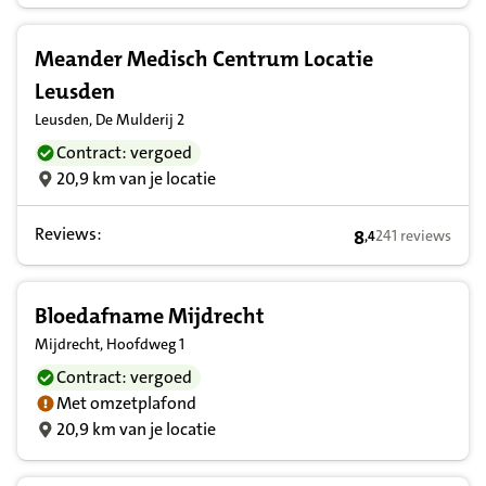
Meander Medisch Centrum Locatie
Leusden
Leusden, De Mulderij 2
Contract: vergoed
20,9 km van je locatie
Reviews:
8
241 reviews
,
4
8,4 op basis van 
Bloedafname Mijdrecht
Mijdrecht, Hoofdweg 1
Contract: vergoed
Met omzetplafond
20,9 km van je locatie