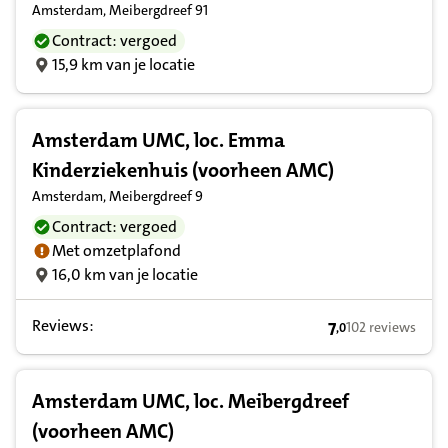
Amsterdam, Meibergdreef 91
Contract: vergoed
15,9 km van je locatie
Amsterdam UMC, loc. Emma
Kinderziekenhuis (voorheen AMC)
Amsterdam, Meibergdreef 9
Contract: vergoed
Met omzetplafond
16,0 km van je locatie
Reviews:
7
102 reviews
,
0
7,0 op basis van
Amsterdam UMC, loc. Meibergdreef
(voorheen AMC)