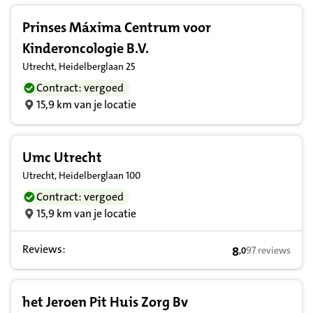
Prinses Máxima Centrum voor
Kinderoncologie B.V.
Utrecht, Heidelberglaan 25
Contract: vergoed
15,9 km van je locatie
Umc Utrecht
Utrecht, Heidelberglaan 100
Contract: vergoed
15,9 km van je locatie
Reviews:
8
97 reviews
,
0
8,0 op basis van
het Jeroen Pit Huis Zorg Bv