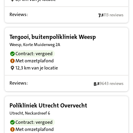
Reviews:
7
113 reviews
,
8
7,8 op basis van
Tergooi, buitenpolikliniek Weesp
Weesp, Korte Muiderweg 2A
Contract: vergoed
Met omzetplafond
12,3 km van je locatie
Reviews:
8
9643 reviews
,
8
8,8 op basis van 9
Polikliniek Utrecht Overvecht
Utrecht, Neckardreef 6
Contract: vergoed
Met omzetplafond