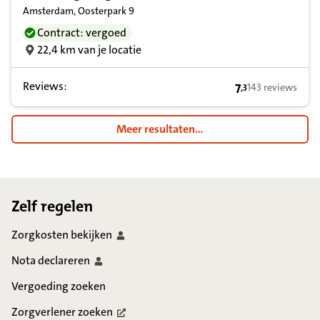
Amsterdam, Oosterpark 9
Contract: vergoed
22,4 km van je locatie
Reviews:
7
143 reviews
,
3
7,3 op basis van
Meer resultaten...
Footer
Zelf regelen
Zorgkosten
bekijken
Nota
declareren
Vergoeding zoeken
Zorgverlener
zoeken