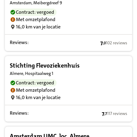
Amsterdam, Meibergdreef 9
Contract: vergoed
Met omzetplafond
16,0 km van je locatie
Reviews:
7
102 reviews
,
0
7,0 op basis van
Stichting Flevoziekenhuis
Almere, Hospitaalweg 1
Contract: vergoed
Met omzetplafond
16,0 km van je locatie
Reviews:
7
117 reviews
,
7
7,7 op basis van
Amsterdam UMC, loc. Almere