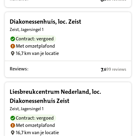
6,9 op basis van
Diakonessenhuis, loc. Zeist
Zeist, Jagersingel 1
Contract: vergoed
Met omzetplafond
16,7 km van je locatie
Reviews:
7
99 reviews
,
6
7,6 op basis van
Liesbreukcentrum Nederland, loc.
Diakonessenhuis Zeist
Zeist, Jagersingel 1
Contract: vergoed
Met omzetplafond
16,7 km van je locatie