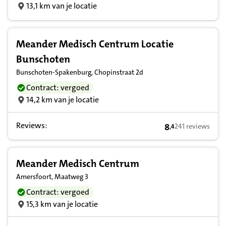
13,1 km van je locatie
Meander Medisch Centrum Locatie
Bunschoten
Bunschoten-Spakenburg, Chopinstraat 2d
Contract: vergoed
14,2 km van je locatie
Reviews:
8
241 reviews
,
4
8,4 op basis van 
Meander Medisch Centrum
Amersfoort, Maatweg 3
Contract: vergoed
15,3 km van je locatie