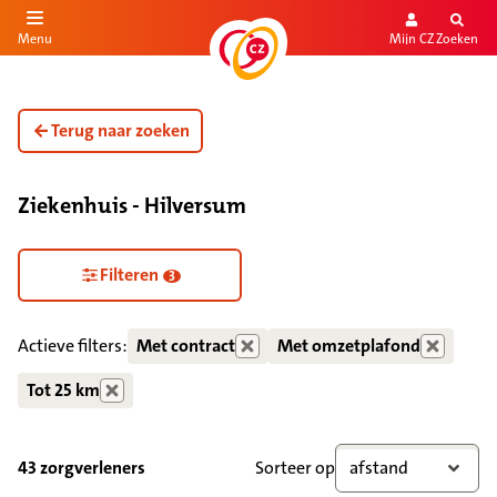
Mijn CZ
Zoeken
Menu
aar de inhoud
aar het einde
Terug naar zoeken
Ziekenhuis - Hilversum
Zorgdiensten verborgen
Filteren
3
Actieve filters:
Met contract
Met omzetplafond
Tot 25 km
43 zorgverleners
Sorteer op
afstand