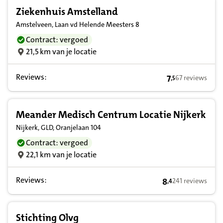
Ziekenhuis Amstelland
Amstelveen, Laan vd Helende Meesters 8
Contract: vergoed
21,5 km van je locatie
Reviews:
7
67 reviews
,
5
7,5 op basis va
Meander Medisch Centrum Locatie Nijkerk
Nijkerk, GLD, Oranjelaan 104
Contract: vergoed
22,1 km van je locatie
Reviews:
8
241 reviews
,
4
8,4 op basis van 
Stichting Olvg