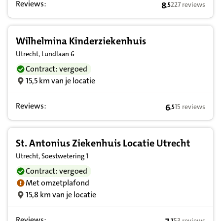
Reviews:
8
227 reviews
,
5
8,5 op basis van
Wilhelmina Kinderziekenhuis
Utrecht, Lundlaan 6
Contract: vergoed
15,5 km van je locatie
Reviews:
6
15 reviews
,
5
6,5 op basis va
St. Antonius Ziekenhuis Locatie Utrecht
Utrecht, Soestwetering 1
Contract: vergoed
Met omzetplafond
15,8 km van je locatie
Reviews:
53 reviews