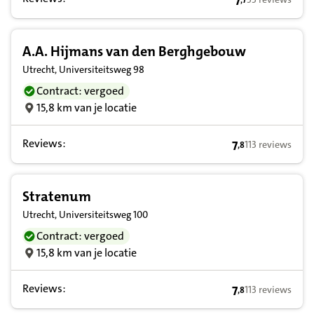
7
,
7
7,7 op basis van
A.A. Hijmans van den Berghgebouw
Utrecht, Universiteitsweg 98
Contract: vergoed
15,8 km van je locatie
Reviews:
7
113 reviews
,
8
7,8 op basis van
Stratenum
Utrecht, Universiteitsweg 100
Contract: vergoed
15,8 km van je locatie
Reviews:
7
113 reviews
,
8
7,8 op basis van