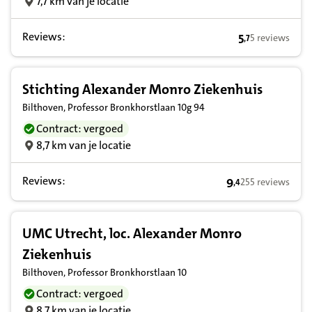
7,7 km van je locatie
Reviews:
5
5 reviews
,
7
5,7 op basis va
Stichting Alexander Monro Ziekenhuis
Bilthoven, Professor Bronkhorstlaan 10g 94
Contract: vergoed
8,7 km van je locatie
Reviews:
9
255 reviews
,
4
9,4 op basis van 
UMC Utrecht, loc. Alexander Monro
Ziekenhuis
Bilthoven, Professor Bronkhorstlaan 10
Contract: vergoed
8,7 km van je locatie