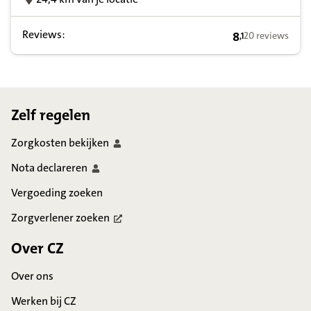
Reviews:
8
20 reviews
,
1
8,1 op basis va
Footer
Zelf regelen
Zorgkosten
bekijken
Nota
declareren
Vergoeding zoeken
Zorgverlener
zoeken
Over CZ
Over ons
Werken bij CZ