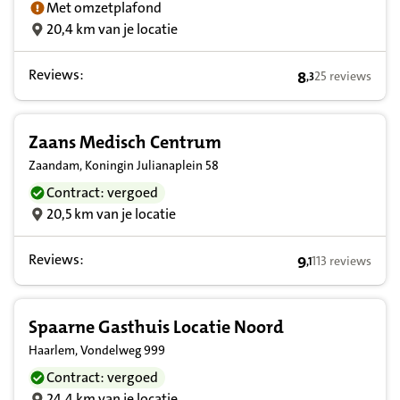
Met omzetplafond
20,4 km van je locatie
Reviews:
8
25 reviews
,
3
8,3 op basis van
Zaans Medisch Centrum
Zaandam, Koningin Julianaplein 58
Contract: vergoed
20,5 km van je locatie
Reviews:
9
113 reviews
,
1
9,1 op basis van
Spaarne Gasthuis Locatie Noord
Haarlem, Vondelweg 999
Contract: vergoed
24,4 km van je locatie