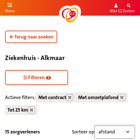
Mijn CZ
Zoeken
Menu
aar de inhoud
aar het einde
Terug naar zoeken
Ziekenhuis - Alkmaar
Zorgdiensten verborgen
Filteren
3
Actieve filters:
Met contract
Met omzetplafond
Tot 25 km
15 zorgverleners
Sorteer op
afstand