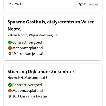
Reviews:
9
141 reviews
,
1
9,1 op basis van
Spaarne Gasthuis, dialysecentrum Velsen-
Noord
Velsen-Noord, Wijkerstraatweg 160
Contract: vergoed
Met omzetplafond
19,4 km van je locatie
Stichting Dijklander Ziekenhuis
Hoorn, NH, Maelsonstraat 3
Contract: vergoed
Met omzetplafond
20,3 km van je locatie