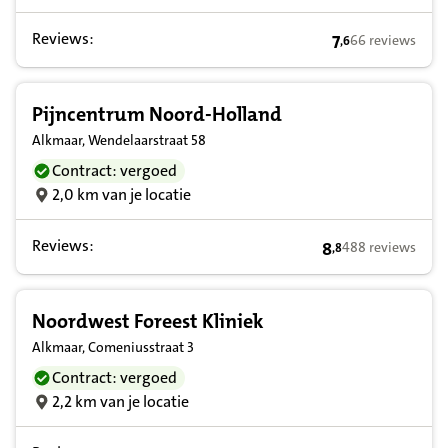
Reviews:
7
66 reviews
,
6
7,6 op basis van
Pijncentrum Noord-Holland
Alkmaar, Wendelaarstraat 58
Contract: vergoed
2,0 km van je locatie
Reviews:
8
488 reviews
,
8
8,8 op basis van 
Noordwest Foreest Kliniek
Alkmaar, Comeniusstraat 3
Contract: vergoed
2,2 km van je locatie