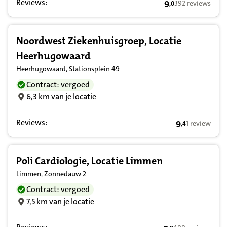
Reviews:
9
392 reviews
,
0
9,0 op basis van 
Noordwest Ziekenhuisgroep, Locatie
Heerhugowaard
Heerhugowaard, Stationsplein 49
Contract: vergoed
6,3 km van je locatie
Reviews:
9
1 review
,
4
9,4 op basis v
Poli Cardiologie, Locatie Limmen
Limmen, Zonnedauw 2
Contract: vergoed
7,5 km van je locatie