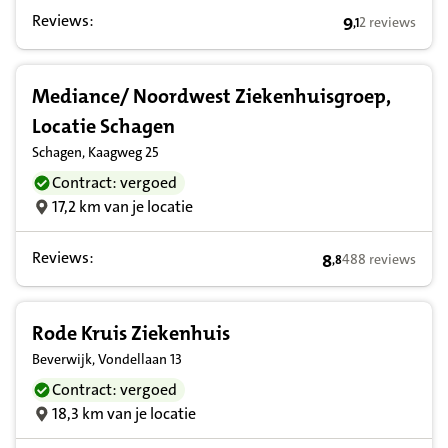
Reviews:
9
2 reviews
,
1
9,1 op basis v
Mediance/ Noordwest Ziekenhuisgroep,
Locatie Schagen
Schagen, Kaagweg 25
Contract: vergoed
17,2 km van je locatie
Reviews:
8
488 reviews
,
8
8,8 op basis van 
Rode Kruis Ziekenhuis
Beverwijk, Vondellaan 13
Contract: vergoed
18,3 km van je locatie