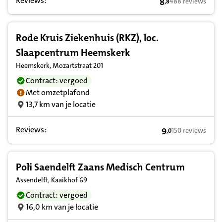
Reviews:
8
488 reviews
,
8
8,8 op basis van 
Rode Kruis Ziekenhuis (RKZ), loc.
Slaapcentrum Heemskerk
Heemskerk, Mozartstraat 201
Contract: vergoed
Met omzetplafond
13,7 km van je locatie
Reviews:
9
150 reviews
,
0
9,0 op basis van 
Poli Saendelft Zaans Medisch Centrum
Assendelft, Kaaikhof 69
Contract: vergoed
16,0 km van je locatie