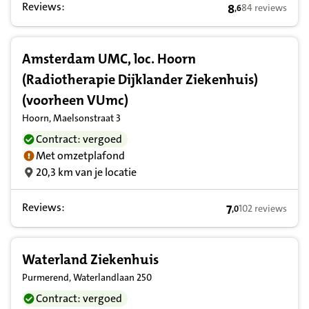
Reviews:
8
84 reviews
,
6
8,6 op basis van
Amsterdam UMC, loc. Hoorn
(Radiotherapie Dijklander Ziekenhuis)
(voorheen VUmc)
Hoorn, Maelsonstraat 3
Contract: vergoed
Met omzetplafond
20,3 km van je locatie
Reviews:
7
102 reviews
,
0
7,0 op basis van
Waterland Ziekenhuis
Purmerend, Waterlandlaan 250
Contract: vergoed