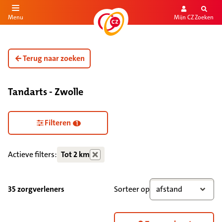
Mijn CZ
Zoeken
Menu
aar de inhoud
aar het einde
Terug naar zoeken
Tandarts - Zwolle
Filteren
1
Actieve filters:
Tot 2 km
35 zorgverleners
Sorteer op
afstand