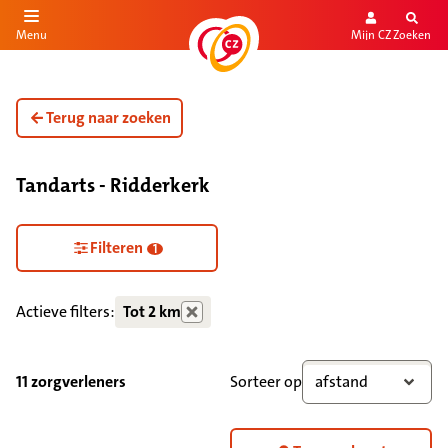
Mijn CZ
Zoeken
Menu
aar de inhoud
aar het einde
Terug naar zoeken
Tandarts - Ridderkerk
Filteren
1
Actieve filters:
Tot 2 km
11 zorgverleners
Sorteer op
afstand