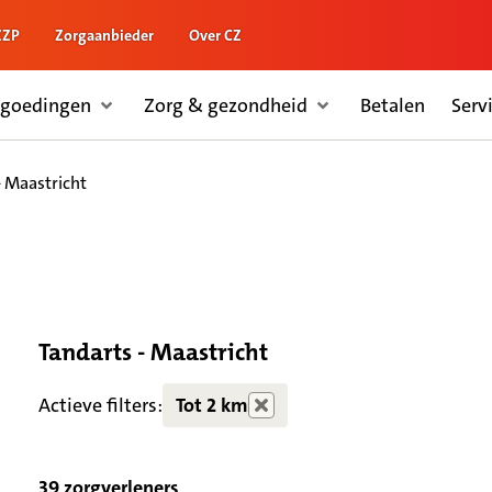
ZZP
Zorgaanbieder
Over CZ
rgoedingen
Zorg & gezondheid
Betalen
Serv
- Maastricht
Tandarts - Maastricht
Actieve filters:
Tot 2 km
39 zorgverleners