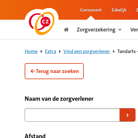
Consument
Zakelijk
naar de inhoud
Zorgverzekering
Ve
naar het einde
Consument
Tandarts 
Home
Extra
Vind een zorgverlener
Terug naar zoeken
Filteropties voor zorgverleners
Naam van de zorgverlener
Naar zoekresultaten
Afstand