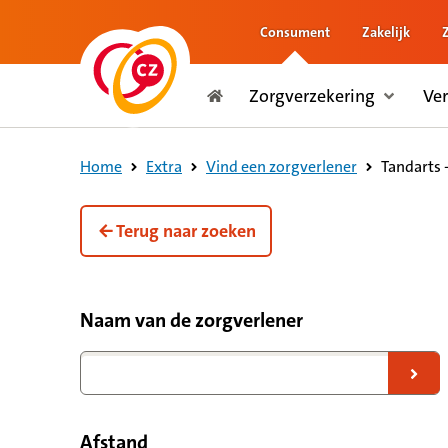
Consument
Zakelijk
naar de inhoud
Zorgverzekering
Ve
naar het einde
Consument
Tandarts 
Home
Extra
Vind een zorgverlener
Terug naar zoeken
Filteropties voor zorgverleners
Naam van de zorgverlener
Naar zoekresultaten
Afstand