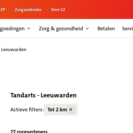
ZZP
Zorgaanbieder
Over CZ
rgoedingen
Zorg & gezondheid
Betalen
Serv
- Leeuwarden
Tandarts - Leeuwarden
Actieve filters:
Tot 2 km
27 zorgverleners