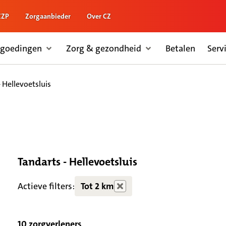
ZZP
Zorgaanbieder
Over CZ
rgoedingen
Zorg & gezondheid
Betalen
Serv
- Hellevoetsluis
Tandarts - Hellevoetsluis
Actieve filters:
Tot 2 km
10 zorgverleners