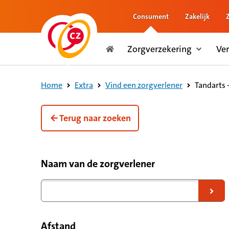
Consument
Zakelijk
naar de inhoud
Zorgverzekering
Ve
naar het einde
Consument
Tandarts 
Home
Extra
Vind een zorgverlener
Terug naar zoeken
Filteropties voor zorgverleners
Naam van de zorgverlener
Naar zoekresultaten
Afstand