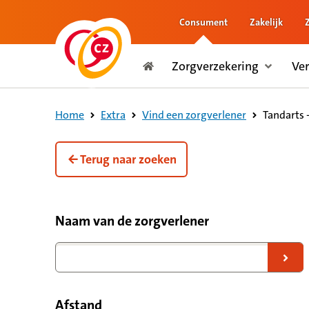
Consument
Zakelijk
naar de inhoud
Zorgverzekering
Ve
naar het einde
Consument
Tandarts -
Home
Extra
Vind een zorgverlener
Terug naar zoeken
Filteropties voor zorgverleners
Naam van de zorgverlener
Naar zoekresultaten
Afstand