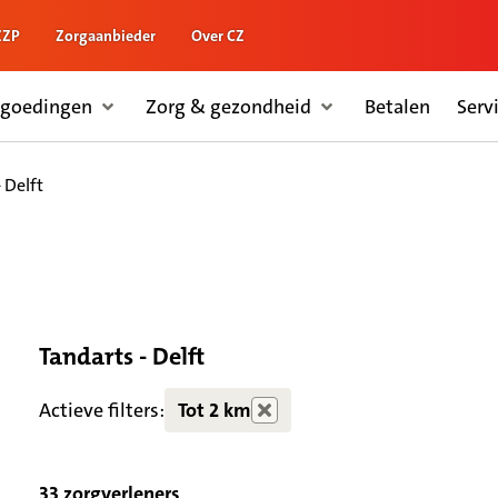
ZZP
Zorgaanbieder
Over CZ
rgoedingen
Zorg & gezondheid
Betalen
Serv
 Delft
Tandarts - Delft
Actieve filters:
Tot 2 km
33 zorgverleners