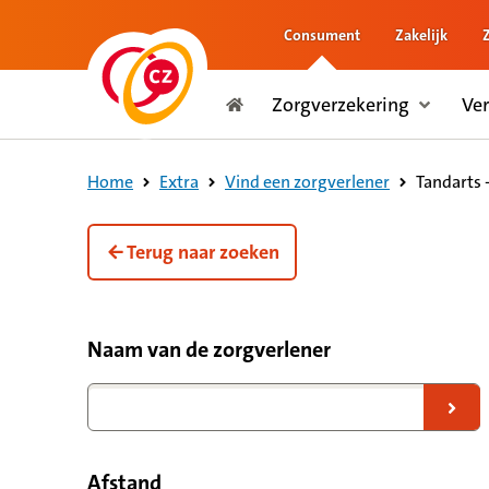
Consument
Zakelijk
naar de inhoud
Zorgverzekering
Ve
naar het einde
Consument
Tandarts 
Home
Extra
Vind een zorgverlener
Terug naar zoeken
Filteropties voor zorgverleners
Naam van de zorgverlener
Naar zoekresultaten
Afstand