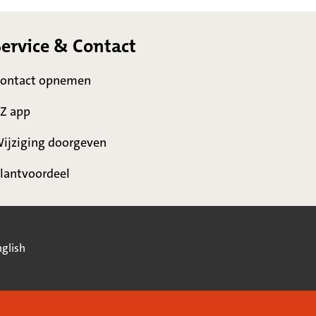
Service & Contact
ontact opnemen
Z app
ijziging doorgeven
lantvoordeel
glish