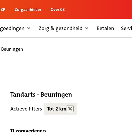
ZZP
Zorgaanbieder
Over CZ
rgoedingen
Zorg & gezondheid
Betalen
Serv
- Beuningen
Tandarts - Beuningen
Actieve filters:
Tot 2 km
11 zorgverleners