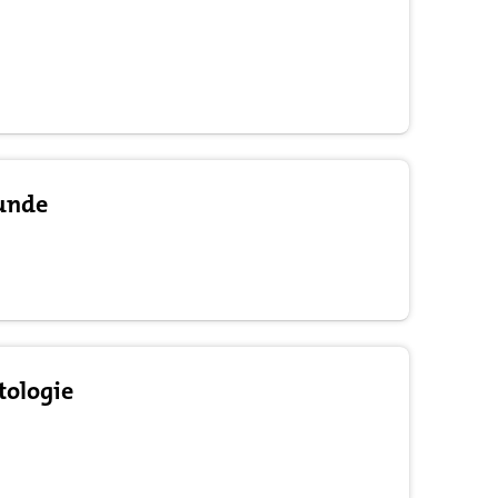
unde
tologie