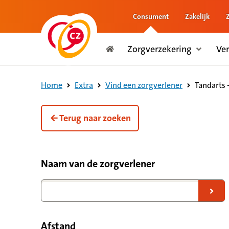
Consument
Zakelijk
naar de inhoud
Zorgverzekering
Ve
naar het einde
Consument
Tandarts 
Home
Extra
Vind een zorgverlener
Terug naar zoeken
Filteropties voor zorgverleners
Naam van de zorgverlener
Naar zoekresultaten
Afstand