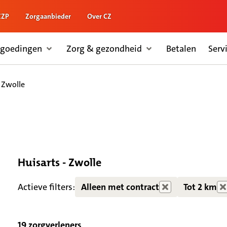
ZZP
Zorgaanbieder
Over CZ
rgoedingen
Zorg & gezondheid
Betalen
Serv
- Zwolle
Huisarts - Zwolle
Zorgdiensten verborgen
Actieve filters:
Alleen met contract
Tot 2 km
19 zorgverleners