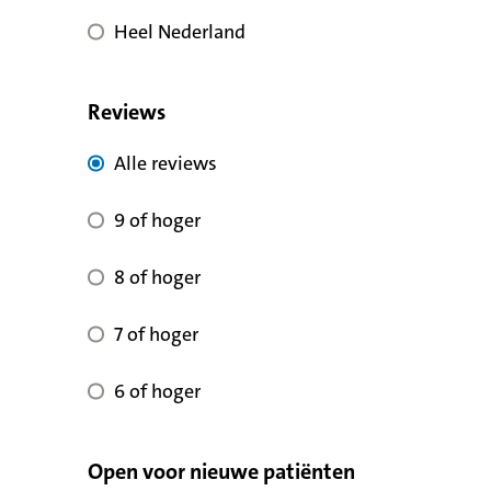
Heel Nederland
Reviews
Alle reviews voor kwaliteit
Alle reviews
9 of hoger voor reviewscore
9 of hoger
8 of hoger voor reviewscore
8 of hoger
7 of hoger voor reviewscore
7 of hoger
6 of hoger voor reviewscore
6 of hoger
Open voor nieuwe patiënten