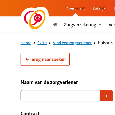
Consument
Zakelijk
naar de inhoud
Zorgverzekering
Ve
naar het einde
Consument
Huisarts 
Home
Extra
Vind een zorgverlener
Terug naar zoeken
Filteropties voor zorgverleners
Naam van de zorgverlener
Naar zoekresultaten
Contract