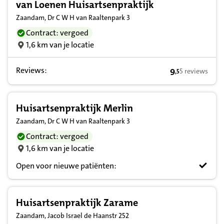
van Loenen Huisartsenpraktijk
Zaandam, Dr C W H van Raaltenpark 3
Contract: vergoed
1,6 km van je locatie
Reviews:
9
5 reviews
,
5
9,5 op basis va
Huisartsenpraktijk Merlin
Zaandam, Dr C W H van Raaltenpark 3
Contract: vergoed
1,6 km van je locatie
Open voor nieuwe patiënten:
Huisartsenpraktijk Zarame
Zaandam, Jacob Israel de Haanstr 252