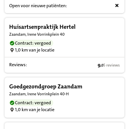
Open voor nieuwe patiënten:
Huisartsenpraktijk Hertel
Zaandam, Irene Vorrinkplein 40
Contract: vergoed
1,0 km van je locatie
Reviews:
9
5 reviews
,
0
9,0 op basis va
Goedgezondgroep Zaandam
Zaandam, Irene Vorrinkplein 40-H
Contract: vergoed
1,0 km van je locatie