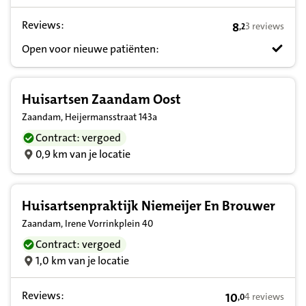
Reviews:
8
3 reviews
,
2
8,2 op basis va
Open voor nieuwe patiënten:
Huisartsen Zaandam Oost
Zaandam, Heijermansstraat 143a
Contract: vergoed
0,9 km van je locatie
Huisartsenpraktijk Niemeijer En Brouwer
Zaandam, Irene Vorrinkplein 40
Contract: vergoed
1,0 km van je locatie
Reviews:
10
4 reviews
,
0
10,0 op basis va