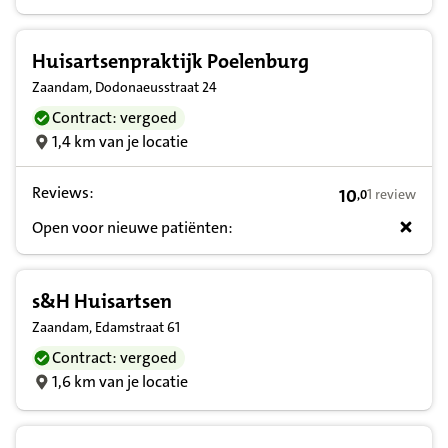
Huisartsenpraktijk Poelenburg
Zaandam, Dodonaeusstraat 24
Contract: vergoed
1,4 km van je locatie
Reviews:
10
1 review
,
0
10,0 op basis v
Open voor nieuwe patiënten:
s&H Huisartsen
Zaandam, Edamstraat 61
Contract: vergoed
1,6 km van je locatie