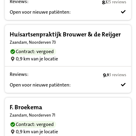
Reviews:
8
25 reviews
,
1
8,1 op basis va
Open voor nieuwe patiënten:
Huisartsenpraktijk Brouwer & de Reijger
Zaandam, Noorderven 73
Contract: vergoed
0,9 km van je locatie
Reviews:
9
3 reviews
,
9
9,9 op basis va
Open voor nieuwe patiënten:
F. Broekema
Zaandam, Noorderven 71
Contract: vergoed
0,9 km van je locatie