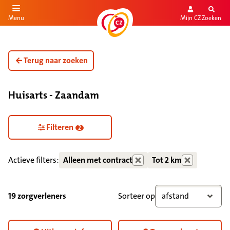
Mijn CZ
Zoeken
Menu
aar de inhoud
aar het einde
Terug naar zoeken
Huisarts - Zaandam
Zorgdiensten verborgen
Filteren
2
Actieve filters:
Alleen met contract
Tot 2 km
19 zorgverleners
Sorteer op
afstand