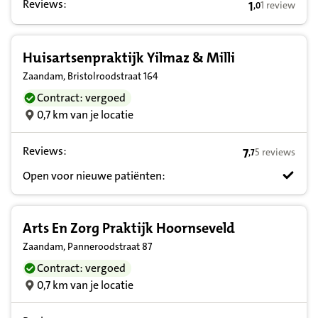
Reviews:
1
1 review
,
0
1,0 op basis 
Huisartsenpraktijk Yilmaz & Milli
Zaandam, Bristolroodstraat 164
Contract: vergoed
0,7 km van je locatie
Reviews:
7
5 reviews
,
7
7,7 op basis va
Open voor nieuwe patiënten:
Arts En Zorg Praktijk Hoornseveld
Zaandam, Panneroodstraat 87
Contract: vergoed
0,7 km van je locatie