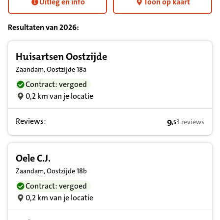
Uitleg en info
Toon op kaart
Resultaten van
2026
:
Resultatenlijst zorgverleners
Huisartsen Oostzijde
Zaandam, Oostzijde 18a
Contract: vergoed
0,2 km van je locatie
Reviews:
9
3 reviews
,
5
9,5 op basis va
Oele C.J.
Zaandam, Oostzijde 18b
Contract: vergoed
0,2 km van je locatie