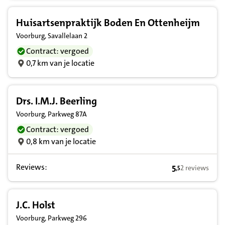
Huisartsenpraktijk Boden En Ottenheijm
Voorburg, Savallelaan 2
Contract: vergoed
0,7 km van je locatie
Drs. I.M.J. Beerling
Voorburg, Parkweg 87A
Contract: vergoed
0,8 km van je locatie
Reviews:
5
2 reviews
,
5
5,5 op basis v
J.C. Holst
Voorburg, Parkweg 296