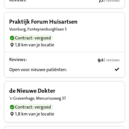
7
3 reviews
,
5
7,5 op basis va
Praktijk Forum Huisartsen
Voorburg, Fonteynenburghlaan 5
Contract: vergoed
1,8 km van je locatie
Reviews:
9
2 reviews
,
8
9,8 op basis va
Open voor nieuwe patiënten:
de Nieuwe Dokter
's-Gravenhage, Mercuriusweg 37
Contract: vergoed
1,8 km van je locatie