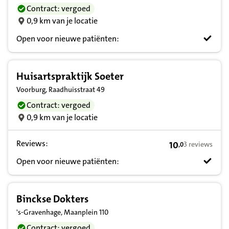
Contract: vergoed
0,9 km van je locatie
Open voor nieuwe patiënten:
Huisartspraktijk Soeter
Voorburg, Raadhuisstraat 49
Contract: vergoed
0,9 km van je locatie
Reviews:
10
3 reviews
,
0
10,0 op basis va
Open voor nieuwe patiënten:
Binckse Dokters
's-Gravenhage, Maanplein 110
Contract: vergoed