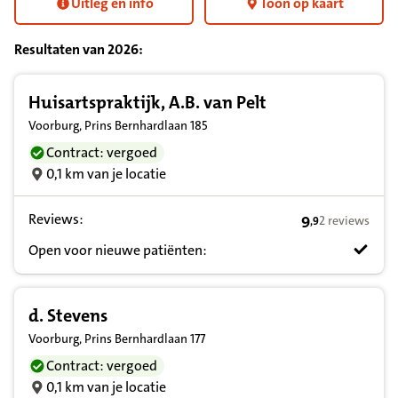
Uitleg en info
Toon op kaart
Resultaten van
2026
:
Resultatenlijst zorgverleners
Huisartspraktijk, A.B. van Pelt
Voorburg, Prins Bernhardlaan 185
Contract: vergoed
0,1 km van je locatie
Reviews:
9
2 reviews
,
9
9,9 op basis va
Open voor nieuwe patiënten:
d. Stevens
Voorburg, Prins Bernhardlaan 177
Contract: vergoed
0,1 km van je locatie