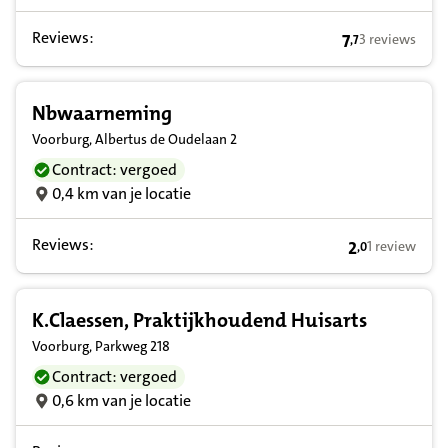
Reviews:
7
3 reviews
,
7
7,7 op basis va
Nbwaarneming
Voorburg, Albertus de Oudelaan 2
Contract: vergoed
0,4 km van je locatie
Reviews:
2
1 review
,
0
2,0 op basis v
K.Claessen, Praktijkhoudend Huisarts
Voorburg, Parkweg 218
Contract: vergoed
0,6 km van je locatie