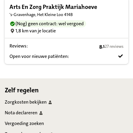
Arts En Zorg Praktijk Mariahoeve
's-Gravenhage, Het Kleine Loo 414B
(Nog) geen contract: wel vergoed
1,8 km van je locatie
Reviews:
8
27 reviews
,
5
8,5 op basis van
Open voor nieuwe patiënten:
Footer
Zelf regelen
Zorgkosten
bekijken
Nota
declareren
Vergoeding zoeken