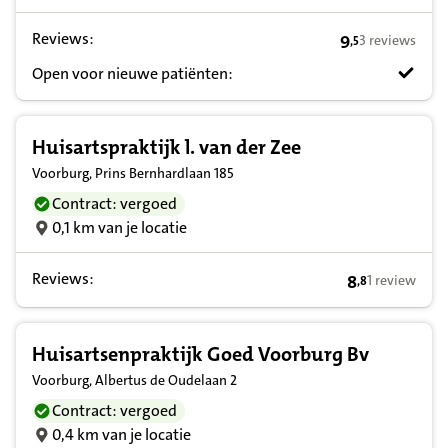
Reviews:
9
3 reviews
,
5
9,5 op basis va
Open voor nieuwe patiënten:
Huisartspraktijk l. van der Zee
Voorburg, Prins Bernhardlaan 185
Contract: vergoed
0,1 km van je locatie
Reviews:
8
1 review
,
8
8,8 op basis v
Huisartsenpraktijk Goed Voorburg Bv
Voorburg, Albertus de Oudelaan 2
Contract: vergoed
0,4 km van je locatie