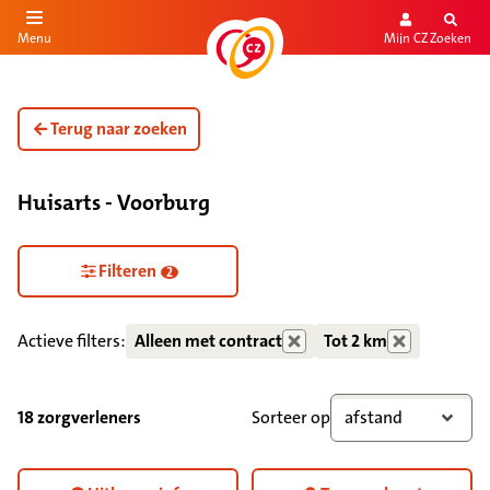
Mijn CZ
Zoeken
Menu
aar de inhoud
aar het einde
Terug naar zoeken
Huisarts - Voorburg
Zorgdiensten verborgen
Filteren
2
Actieve filters:
Alleen met contract
Tot 2 km
18 zorgverleners
Sorteer op
afstand