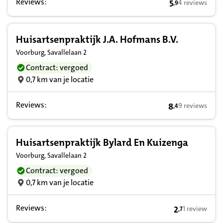
Reviews:
5
4 reviews
,
9
5,9 op basis va
Huisartsenpraktijk J.A. Hofmans B.V.
Voorburg, Savallelaan 2
Contract: vergoed
0,7 km van je locatie
Reviews:
8
9 reviews
,
4
8,4 op basis va
Huisartsenpraktijk Bylard En Kuizenga
Voorburg, Savallelaan 2
Contract: vergoed
0,7 km van je locatie
Reviews:
2
1 review
,
7
2,7 op basis v