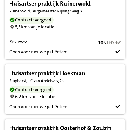
Huisartsenpraktijk Ruinerwold
Ruinerwold, Burgemeester Nijsinghweg 3
Contract: vergoed
5,5 km van je locatie
Reviews:
10
1 review
,
0
10,0 op basis v
Open voor nieuwe patiënten:
Huisartsenpraktijk Hoekman
Staphorst, J C van Andelweg 2a
Contract: vergoed
6,2 km van je locatie
Open voor nieuwe patiënten:
Huisartsenpraktijk Oosterhof & Zoubin