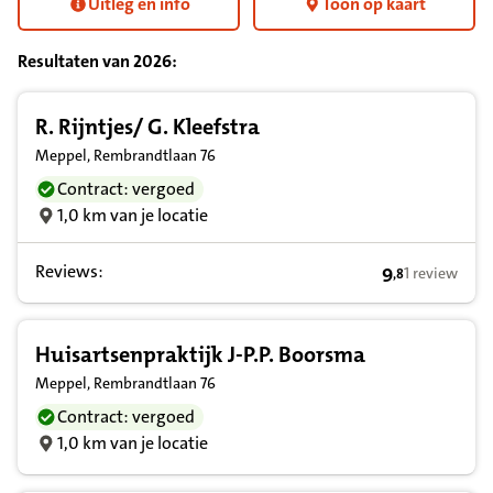
Uitleg en info
Toon op kaart
Resultaten van
2026
:
Resultatenlijst zorgverleners
R. Rijntjes/ G. Kleefstra
Meppel, Rembrandtlaan 76
Contract: vergoed
1,0 km van je locatie
Reviews:
9
1 review
,
8
9,8 op basis v
Huisartsenpraktijk J-P.P. Boorsma
Meppel, Rembrandtlaan 76
Contract: vergoed
1,0 km van je locatie