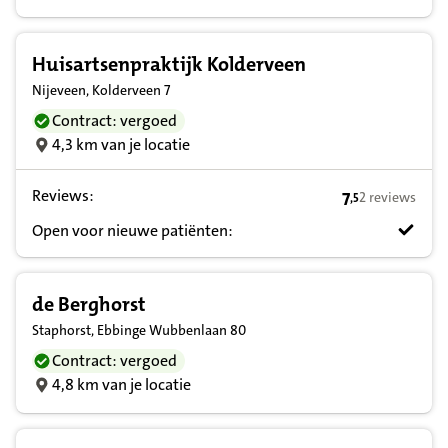
Huisartsenpraktijk Kolderveen
Nijeveen, Kolderveen 7
Contract: vergoed
4,3 km van je locatie
Reviews:
7
2 reviews
,
5
7,5 op basis va
Open voor nieuwe patiënten:
de Berghorst
Staphorst, Ebbinge Wubbenlaan 80
Contract: vergoed
4,8 km van je locatie