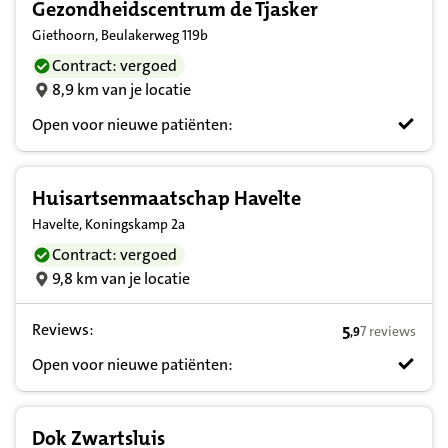
Gezondheidscentrum de Tjasker
Giethoorn, Beulakerweg 119b
Contract: vergoed
8,9 km van je locatie
Open voor nieuwe patiënten:
Huisartsenmaatschap Havelte
Havelte, Koningskamp 2a
Contract: vergoed
9,8 km van je locatie
Reviews:
5
7 reviews
,
9
5,9 op basis v
Open voor nieuwe patiënten:
Dok Zwartsluis