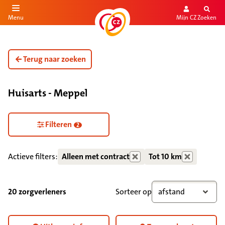
Mijn CZ
Zoeken
Menu
aar de inhoud
aar het einde
Terug naar zoeken
Huisarts - Meppel
Zorgdiensten verborgen
Filteren
2
Actieve filters:
Alleen met contract
Tot 10 km
20 zorgverleners
Sorteer op
afstand