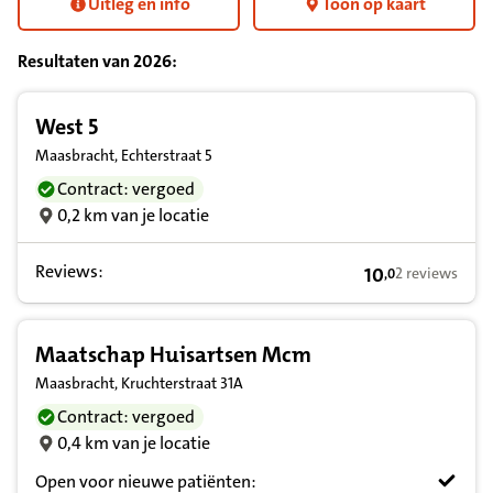
Uitleg en info
Toon op kaart
Resultaten van
2026
:
Resultatenlijst zorgverleners
West 5
Maasbracht, Echterstraat 5
Contract: vergoed
0,2 km van je locatie
Reviews:
10
2 reviews
,
0
10,0 op basis va
Maatschap Huisartsen Mcm
Maasbracht, Kruchterstraat 31A
Contract: vergoed
0,4 km van je locatie
Open voor nieuwe patiënten: