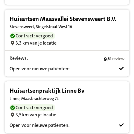
Huisartsen Maasvallei Stevensweert B.V.
Stevensweert, Singelstraat West 1A
Contract: vergoed
3,3 km van je locatie
Reviews:
9
1 review
,
8
9,8 op basis v
Open voor nieuwe patiënten:
Huisartsenpraktijk Linne Bv
Linne, Maasbrachterweg 72
Contract: vergoed
3,5 km van je locatie
Open voor nieuwe patiënten: