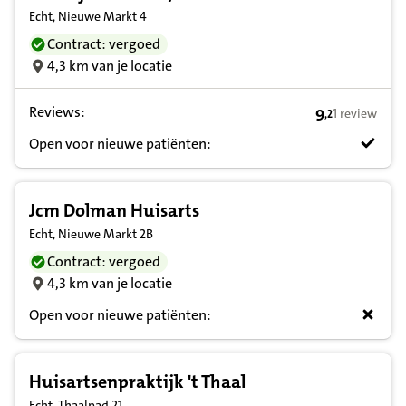
Echt, Nieuwe Markt 4
Contract: vergoed
4,3 km van je locatie
Reviews:
9
1 review
,
2
9,2 op basis v
Open voor nieuwe patiënten:
Jcm Dolman Huisarts
Echt, Nieuwe Markt 2B
Contract: vergoed
4,3 km van je locatie
Open voor nieuwe patiënten:
Huisartsenpraktijk 't Thaal
Echt, Thaalpad 21