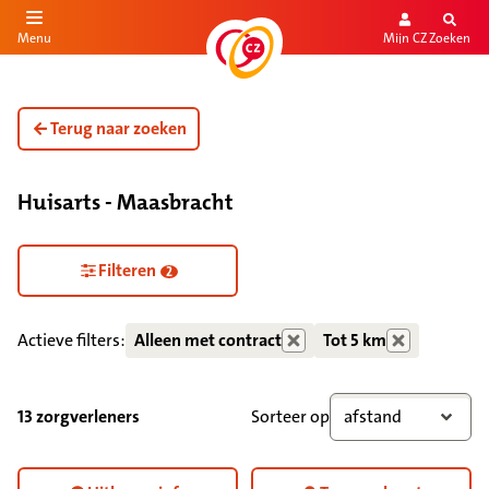
Mijn CZ
Zoeken
Menu
aar de inhoud
aar het einde
Terug naar zoeken
Huisarts - Maasbracht
Zorgdiensten verborgen
Filteren
2
Actieve filters:
Alleen met contract
Tot 5 km
13 zorgverleners
Sorteer op
afstand