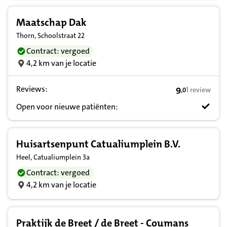
Maatschap Dak
Thorn, Schoolstraat 22
Contract: vergoed
4,2 km van je locatie
Reviews:
9
1 review
,
0
9,0 op basis v
Open voor nieuwe patiënten:
Huisartsenpunt Catualiumplein B.V.
Heel, Catualiumplein 3a
Contract: vergoed
4,2 km van je locatie
Praktijk de Breet / de Breet - Coumans