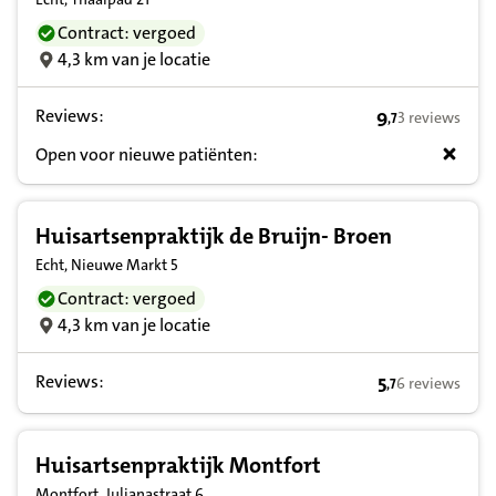
Contract: vergoed
4,3 km van je locatie
Reviews:
9
3 reviews
,
7
9,7 op basis va
Open voor nieuwe patiënten:
Huisartsenpraktijk de Bruijn- Broen
Echt, Nieuwe Markt 5
Contract: vergoed
4,3 km van je locatie
Reviews:
5
6 reviews
,
7
5,7 op basis va
Huisartsenpraktijk Montfort
Montfort, Julianastraat 6