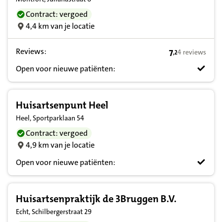
Contract: vergoed
4,4 km van je locatie
Reviews:
7
4 reviews
,
2
7,2 op basis va
Open voor nieuwe patiënten:
Huisartsenpunt Heel
Heel, Sportparklaan 54
Contract: vergoed
4,9 km van je locatie
Open voor nieuwe patiënten:
Huisartsenpraktijk de 3Bruggen B.V.
Echt, Schilbergerstraat 29