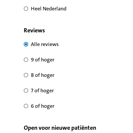
Heel Nederland
Reviews
Alle reviews voor kwaliteit
Alle reviews
9 of hoger voor reviewscore
9 of hoger
8 of hoger voor reviewscore
8 of hoger
7 of hoger voor reviewscore
7 of hoger
6 of hoger voor reviewscore
6 of hoger
Open voor nieuwe patiënten