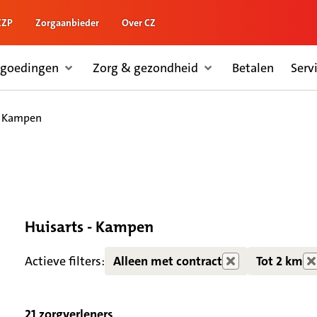
ZZP
Zorgaanbieder
Over CZ
rgoedingen
Zorg & gezondheid
Betalen
Serv
- Kampen
Huisarts - Kampen
Zorgdiensten verborgen
Actieve filters:
Alleen met contract
Tot 2 km
21 zorgverleners