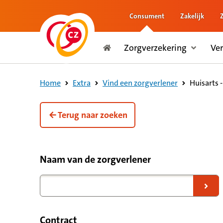
Consument
Zakelijk
naar de inhoud
Zorgverzekering
Ve
naar het einde
Consument
Huisarts 
Home
Extra
Vind een zorgverlener
Terug naar zoeken
Filteropties voor zorgverleners
Naam van de zorgverlener
Naar zoekresultaten
Contract