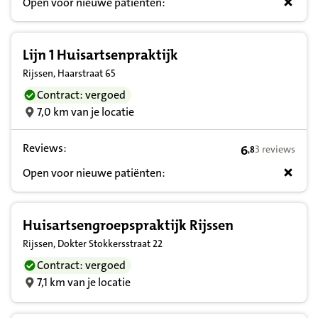
Open voor nieuwe patiënten:
Lijn 1 Huisartsenpraktijk
Rijssen, Haarstraat 65
Contract: vergoed
7,0 km van je locatie
Reviews:
6
3 reviews
,
8
6,8 op basis va
Open voor nieuwe patiënten:
Huisartsengroepspraktijk Rijssen
Rijssen, Dokter Stokkersstraat 22
Contract: vergoed
7,1 km van je locatie