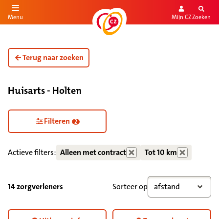
Mijn CZ
Zoeken
Menu
aar de inhoud
aar het einde
Terug naar zoeken
Huisarts - Holten
Zorgdiensten verborgen
Filteren
2
Actieve filters:
Alleen met contract
Tot 10 km
14 zorgverleners
Sorteer op
afstand