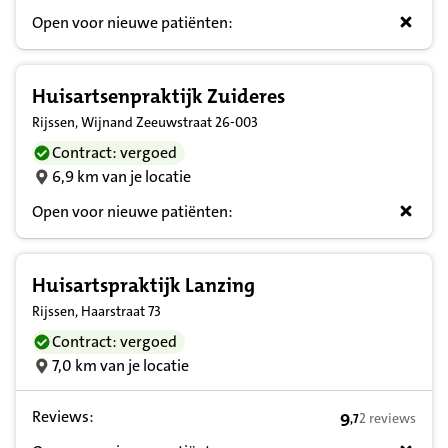
Open voor nieuwe patiënten:
Huisartsenpraktijk Zuideres
Rijssen, Wijnand Zeeuwstraat 26-003
Contract: vergoed
6,9 km van je locatie
Open voor nieuwe patiënten:
Huisartspraktijk Lanzing
Rijssen, Haarstraat 73
Contract: vergoed
7,0 km van je locatie
Reviews:
9
2 reviews
,
7
9,7 op basis va