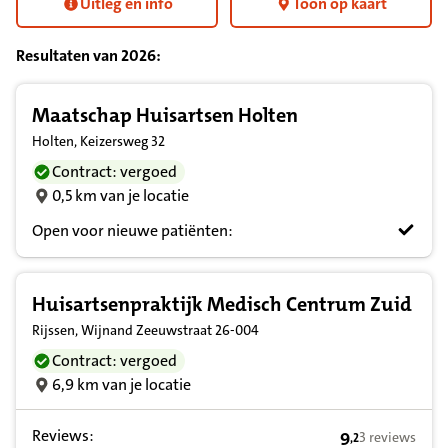
Uitleg en info
Toon op kaart
Resultaten van
2026
:
Resultatenlijst zorgverleners
Maatschap Huisartsen Holten
Holten, Keizersweg 32
Contract: vergoed
0,5 km van je locatie
Open voor nieuwe patiënten:
Huisartsenpraktijk Medisch Centrum Zuid
Rijssen, Wijnand Zeeuwstraat 26-004
Contract: vergoed
6,9 km van je locatie
Reviews:
9
3 reviews
,
2
9,2 op basis va