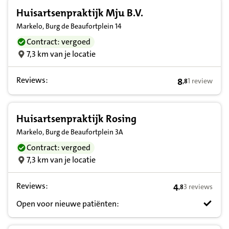
Huisartsenpraktijk Mju B.V.
Markelo, Burg de Beaufortplein 14
Contract: vergoed
7,3 km van je locatie
Reviews:
8
1 review
,
8
8,8 op basis v
Huisartsenpraktijk Rosing
Markelo, Burg de Beaufortplein 3A
Contract: vergoed
7,3 km van je locatie
Reviews:
4
3 reviews
,
8
4,8 op basis va
Open voor nieuwe patiënten: