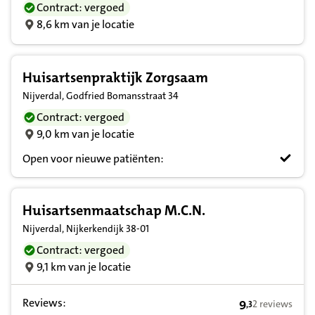
Contract: vergoed
8,6 km van je locatie
Huisartsenpraktijk Zorgsaam
Nijverdal, Godfried Bomansstraat 34
Contract: vergoed
9,0 km van je locatie
Open voor nieuwe patiënten:
Huisartsenmaatschap M.C.N.
Nijverdal, Nijkerkendijk 38-01
Contract: vergoed
9,1 km van je locatie
Reviews:
9
2 reviews
,
3
9,3 op basis va