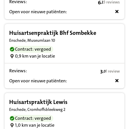
Reviews:
6
3 reviews
,
2
6,2 op basis va
Open voor nieuwe patiënten:
Huisartsenpraktijk Bhf Sombekke
Enschede, Museumlaan 10
Contract: vergoed
0,9 km van je locatie
Reviews:
3
1 review
,
0
3,0 op basis v
Open voor nieuwe patiënten:
Huisartspraktijk Lewis
Enschede, Cromhoffsbleekweg 2
Contract: vergoed
1,0 km van je locatie