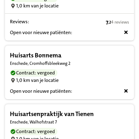
1,0 km van je locatie
Reviews:
7
4 reviews
,
2
7,2 op basis va
Open voor nieuwe patiënten:
Huisarts Bonnema
Enschede, Cromhoffsbleekweg 2
Contract: vergoed
1,0 km van je locatie
Open voor nieuwe patiënten:
Huisartsenpraktijk van Tienen
Enschede, Walhofstraat 7
Contract: vergoed
1,0 km van je locatie