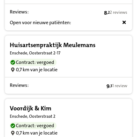
Reviews:
8
2 reviews
,
2
8,2 op basis va
Open voor nieuwe patiënten:
Huisartsenpraktijk Meulemans
Enschede, Oosterstraat 2-17
Contract: vergoed
0,7 km van je locatie
Reviews:
9
1 review
,
3
9,3 op basis v
Voordijk & Kim
Enschede, Oosterstraat 2
Contract: vergoed
0,7 km van je locatie