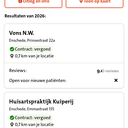
Uitleg en info
Toon op kaart
Resultaten van
2026
:
Resultatenlijst zorgverleners
Vons N.W.
Enschede, Prinsestraat 22a
Contract: vergoed
0,7 km van je locatie
Reviews:
9
3 reviews
,
4
9,4 op basis va
Open voor nieuwe patiënten:
Huisartspraktijk Kuiperij
Enschede, Emmastraat 135
Contract: vergoed
0,7 km van je locatie