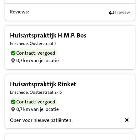
Reviews:
4
1 review
,
5
4,5 op basis v
Huisartspraktijk H.M.P. Bos
Enschede, Oosterstraat 2
Contract: vergoed
0,7 km van je locatie
Huisartspraktijk Rinket
Enschede, Oosterstraat 2-15
Contract: vergoed
0,7 km van je locatie
Open voor nieuwe patiënten: