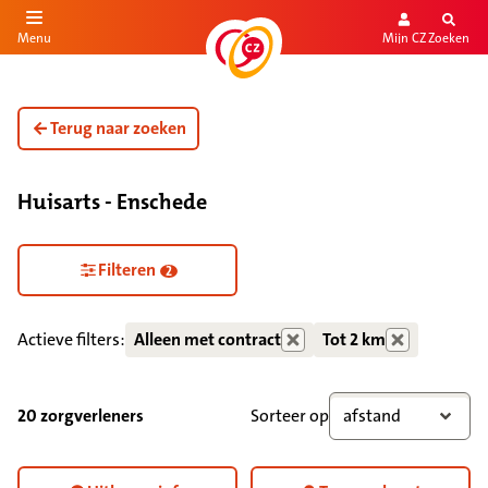
Mijn CZ
Zoeken
Menu
aar de inhoud
aar het einde
Terug naar zoeken
Huisarts - Enschede
Zorgdiensten verborgen
Filteren
2
Actieve filters:
Alleen met contract
Tot 2 km
20 zorgverleners
Sorteer op
afstand