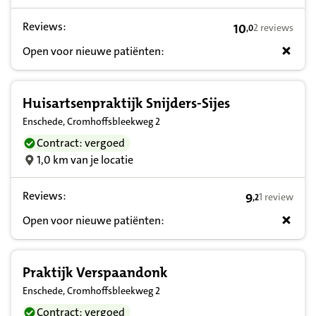
Reviews:
10
2 reviews
,
0
10,0 op basis va
Open voor nieuwe patiënten:
Huisartsenpraktijk Snijders-Sijes
Enschede, Cromhoffsbleekweg 2
Contract: vergoed
1,0 km van je locatie
Reviews:
9
1 review
,
2
9,2 op basis v
Open voor nieuwe patiënten:
Praktijk Verspaandonk
Enschede, Cromhoffsbleekweg 2
Contract: vergoed