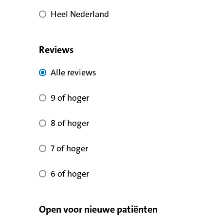
Heel Nederland
Reviews
Alle reviews voor kwaliteit
Alle reviews
9 of hoger voor reviewscore
9 of hoger
8 of hoger voor reviewscore
8 of hoger
7 of hoger voor reviewscore
7 of hoger
6 of hoger voor reviewscore
6 of hoger
Open voor nieuwe patiënten