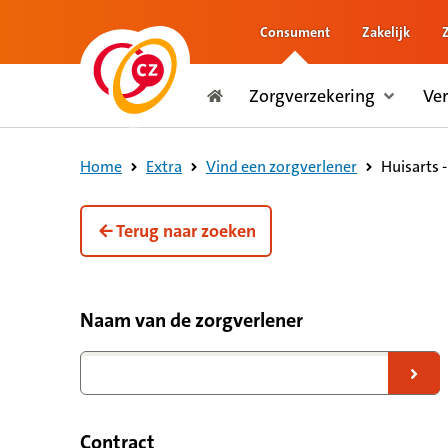
Consument
Zakelijk
naar de inhoud
Zorgverzekering
Ve
naar het einde
Consument
Huisarts 
Home
Extra
Vind een zorgverlener
Terug naar zoeken
Filteropties voor zorgverleners
Naam van de zorgverlener
Naar zoekresultaten
Contract