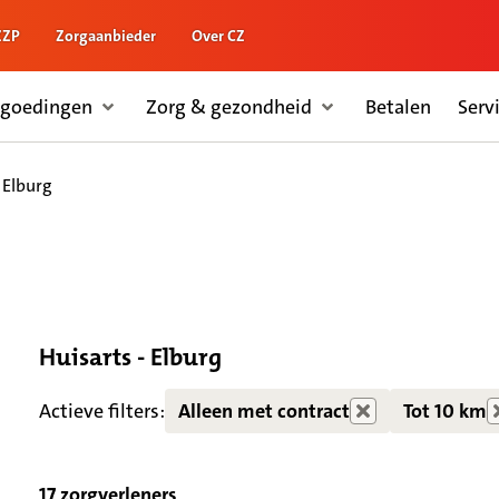
ZZP
Zorgaanbieder
Over CZ
rgoedingen
Zorg & gezondheid
Betalen
Serv
- Elburg
Huisarts - Elburg
Zorgdiensten verborgen
Actieve filters:
Alleen met contract
Tot 10 km
17 zorgverleners