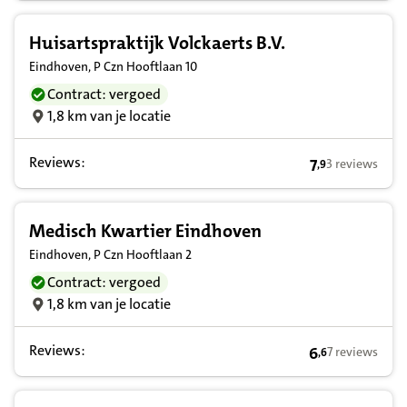
Huisartspraktijk Volckaerts B.V.
Eindhoven, P Czn Hooftlaan 10
Contract: vergoed
1,8 km van je locatie
Reviews:
7
3 reviews
,
9
7,9 op basis va
Medisch Kwartier Eindhoven
Eindhoven, P Czn Hooftlaan 2
Contract: vergoed
1,8 km van je locatie
Reviews:
6
7 reviews
,
6
6,6 op basis va