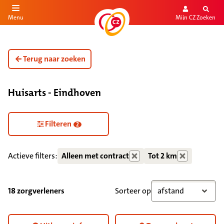
Mijn CZ
Zoeken
Menu
aar de inhoud
aar het einde
Terug naar zoeken
Huisarts - Eindhoven
Zorgdiensten verborgen
Filteren
2
Actieve filters:
Alleen met contract
Tot 2 km
18 zorgverleners
Sorteer op
afstand