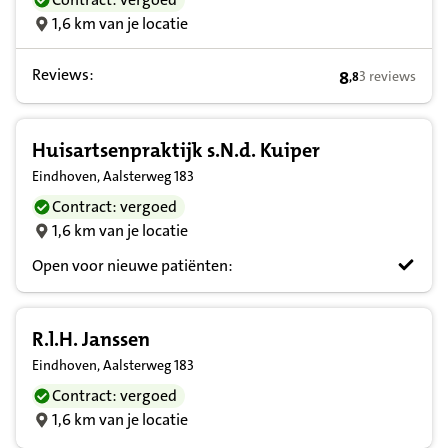
1,6 km van je locatie
Reviews:
8
3 reviews
,
8
8,8 op basis va
Huisartsenpraktijk s.N.d. Kuiper
Eindhoven, Aalsterweg 183
Contract: vergoed
1,6 km van je locatie
Open voor nieuwe patiënten:
R.l.H. Janssen
Eindhoven, Aalsterweg 183
Contract: vergoed
1,6 km van je locatie