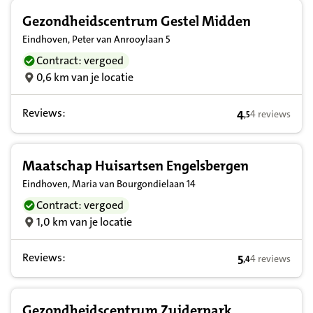
Gezondheidscentrum Gestel Midden
Eindhoven, Peter van Anrooylaan 5
Contract: vergoed
0,6 km van je locatie
Reviews:
4
4 reviews
,
5
4,5 op basis va
Maatschap Huisartsen Engelsbergen
Eindhoven, Maria van Bourgondielaan 14
Contract: vergoed
1,0 km van je locatie
Reviews:
5
4 reviews
,
4
5,4 op basis va
Gezondheidscentrum Zuiderpark