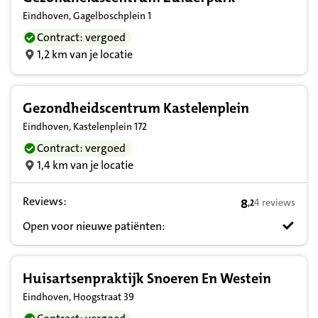
Eindhoven, Gagelboschplein 1
Contract: vergoed
1,2 km van je locatie
Gezondheidscentrum Kastelenplein
Eindhoven, Kastelenplein 172
Contract: vergoed
1,4 km van je locatie
Reviews:
8
4 reviews
,
2
8,2 op basis va
Open voor nieuwe patiënten:
Huisartsenpraktijk Snoeren En Westein
Eindhoven, Hoogstraat 39