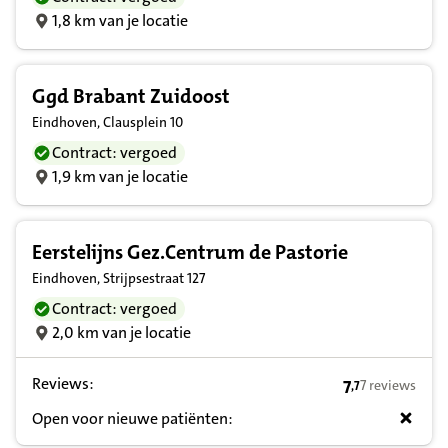
1,8 km van je locatie
Ggd Brabant Zuidoost
Eindhoven, Clausplein 10
Contract: vergoed
1,9 km van je locatie
Eerstelijns Gez.Centrum de Pastorie
Eindhoven, Strijpsestraat 127
Contract: vergoed
2,0 km van je locatie
Reviews:
7
7 reviews
,
7
7,7 op basis v
Open voor nieuwe patiënten: