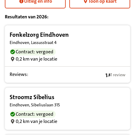
Uitleg en info
Toon op kaart
Resultaten van
2026
:
Resultatenlijst zorgverleners
Fonkelzorg Eindhoven
Eindhoven, Lassusstraat 4
Contract: vergoed
0,2 km van je locatie
Reviews:
1
1 review
,
8
1,8 op basis 
Stroomz Sibelius
Eindhoven, Sibeliuslaan 315
Contract: vergoed
0,2 km van je locatie