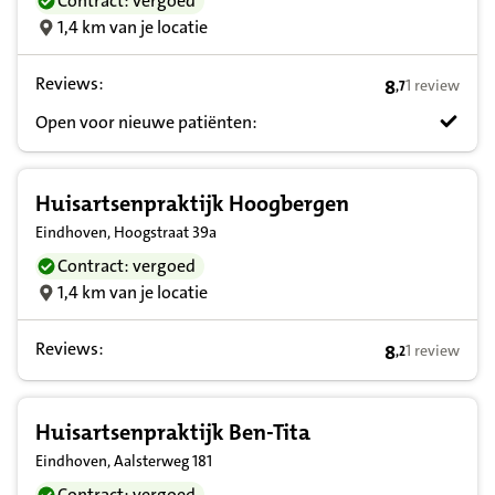
Contract: vergoed
1,4 km van je locatie
Reviews:
8
1 review
,
7
8,7 op basis v
Open voor nieuwe patiënten:
Huisartsenpraktijk Hoogbergen
Eindhoven, Hoogstraat 39a
Contract: vergoed
1,4 km van je locatie
Reviews:
8
1 review
,
2
8,2 op basis v
Huisartsenpraktijk Ben-Tita
Eindhoven, Aalsterweg 181
Contract: vergoed