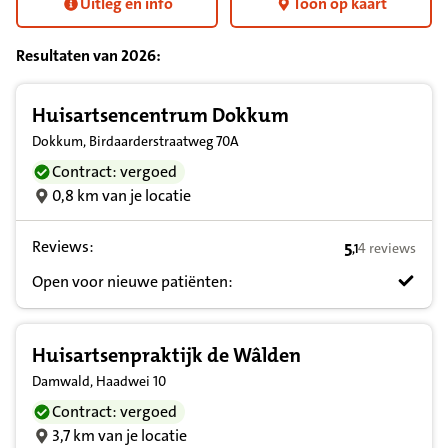
Uitleg en info
Toon op kaart
Resultaten van
2026
:
Resultatenlijst zorgverleners
Huisartsencentrum Dokkum
Dokkum, Birdaarderstraatweg 70A
Contract: vergoed
0,8 km van je locatie
Reviews:
5
4 reviews
,
1
5,1 op basis v
Open voor nieuwe patiënten:
Huisartsenpraktijk de Wâlden
Damwald, Haadwei 10
Contract: vergoed
3,7 km van je locatie