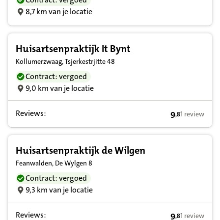
8,7 km van je locatie
Huisartsenpraktijk It Bynt
Kollumerzwaag, Tsjerkestrjitte 48
Contract: vergoed
9,0 km van je locatie
Reviews:
9
1 review
,
8
9,8 op basis v
Huisartsenpraktijk de Wilgen
Feanwalden, De Wylgen 8
Contract: vergoed
9,3 km van je locatie
Reviews:
9
1 review
,
8
9,8 op basis v