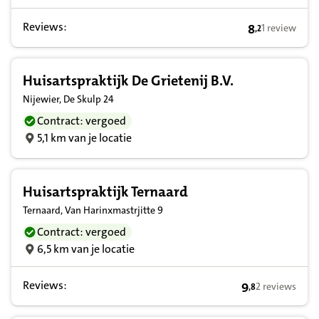
Reviews:
8
1 review
,
2
8,2 op basis v
Huisartspraktijk De Grietenij B.V.
Nijewier, De Skulp 24
Contract: vergoed
5,1 km van je locatie
Huisartspraktijk Ternaard
Ternaard, Van Harinxmastrjitte 9
Contract: vergoed
6,5 km van je locatie
Reviews:
9
2 reviews
,
8
9,8 op basis va