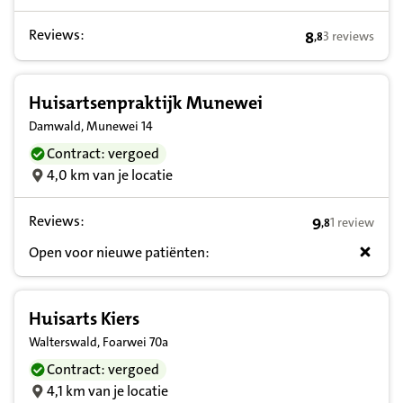
Reviews:
8
3 reviews
,
8
8,8 op basis va
Huisartsenpraktijk Munewei
Damwald, Munewei 14
Contract: vergoed
4,0 km van je locatie
Reviews:
9
1 review
,
8
9,8 op basis v
Open voor nieuwe patiënten:
Huisarts Kiers
Walterswald, Foarwei 70a
Contract: vergoed
4,1 km van je locatie