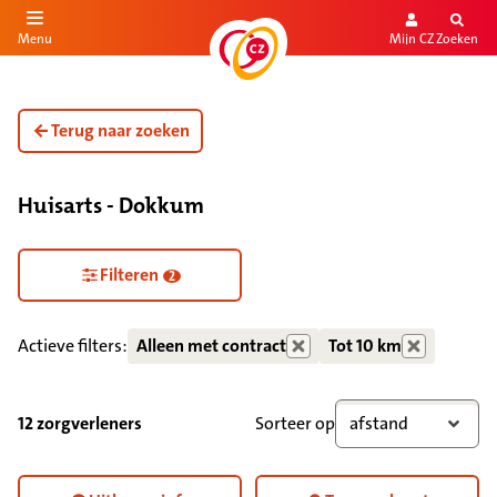
Mijn CZ
Zoeken
Menu
aar de inhoud
aar het einde
Terug naar zoeken
Huisarts - Dokkum
Zorgdiensten verborgen
Filteren
2
Actieve filters:
Alleen met contract
Tot 10 km
12 zorgverleners
Sorteer op
afstand