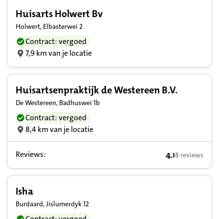
Huisarts Holwert Bv
Holwert, Elbasterwei 2
Contract: vergoed
7,9 km van je locatie
Huisartsenpraktijk de Westereen B.V.
De Westereen, Badhuswei 1b
Contract: vergoed
8,4 km van je locatie
Reviews:
4
8 reviews
,
3
4,3 op basis va
Isha
Burdaard, Jislumerdyk 12
Contract: vergoed