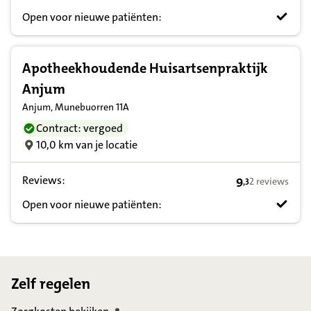
Open voor nieuwe patiënten:
Apotheekhoudende Huisartsenpraktijk
Anjum
Anjum, Munebuorren 11A
Contract: vergoed
10,0 km van je locatie
Reviews:
9
2 reviews
,
3
9,3 op basis va
Open voor nieuwe patiënten:
Footer
Zelf regelen