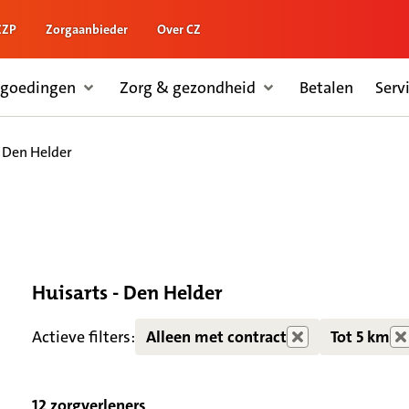
ZZP
Zorgaanbieder
Over CZ
rgoedingen
Zorg & gezondheid
Betalen
Serv
- Den Helder
Huisarts - Den Helder
Zorgdiensten verborgen
Actieve filters:
Alleen met contract
Tot 5 km
12 zorgverleners