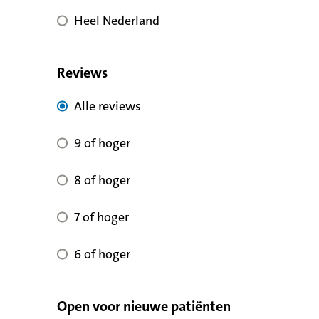
Heel Nederland
Reviews
Alle reviews voor kwaliteit
Alle reviews
9 of hoger voor reviewscore
9 of hoger
8 of hoger voor reviewscore
8 of hoger
7 of hoger voor reviewscore
7 of hoger
6 of hoger voor reviewscore
6 of hoger
Open voor nieuwe patiënten