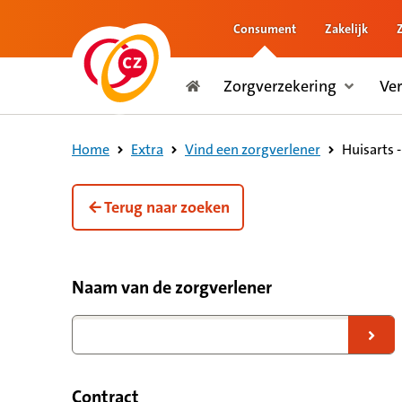
Consument
Zakelijk
naar de inhoud
Zorgverzekering
Ve
naar het einde
Consument
Huisarts 
Home
Extra
Vind een zorgverlener
Terug naar zoeken
Filteropties voor zorgverleners
Naam van de zorgverlener
Naar zoekresultaten
Contract