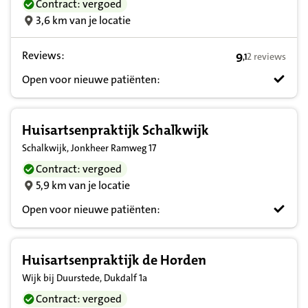
Contract: vergoed
3,6 km van je locatie
Reviews:
9
2 reviews
,
1
9,1 op basis v
Open voor nieuwe patiënten:
Huisartsenpraktijk Schalkwijk
Schalkwijk, Jonkheer Ramweg 17
Contract: vergoed
5,9 km van je locatie
Open voor nieuwe patiënten:
Huisartsenpraktijk de Horden
Wijk bij Duurstede, Dukdalf 1a
Contract: vergoed