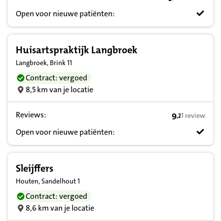
5,4 op basis va
Open voor nieuwe patiënten:
Huisartspraktijk Langbroek
Langbroek, Brink 11
Contract: vergoed
8,5 km van je locatie
Reviews:
9
1 review
,
2
9,2 op basis v
Open voor nieuwe patiënten:
Sleijffers
Houten, Sandelhout 1
Contract: vergoed
8,6 km van je locatie