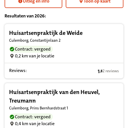
Uitleg en info
Toon op kaart
Resultaten van
2026
:
Resultatenlijst zorgverleners
Huisartsenpraktijk de Weide
Culemborg, Constantijnlaan 2
Contract: vergoed
0,2 km van je locatie
Reviews:
1
2 reviews
,
8
1,8 op basis v
Huisartsenpraktijk van den Heuvel,
Treumann
Culemborg, Prins Bernhardstraat 1
Contract: vergoed
0,4 km van je locatie