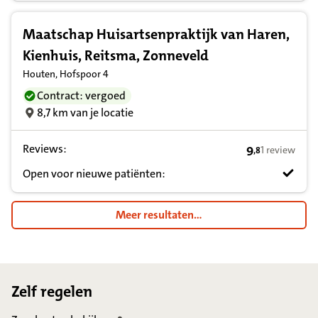
Maatschap Huisartsenpraktijk van Haren,
Kienhuis, Reitsma, Zonneveld
Houten, Hofspoor 4
Contract: vergoed
8,7 km van je locatie
Reviews:
9
1 review
,
8
9,8 op basis v
Open voor nieuwe patiënten:
Meer resultaten...
Footer
Zelf regelen