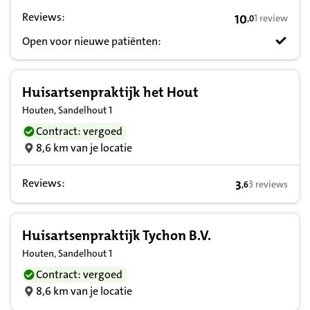
Reviews:
10
1 review
,
0
10,0 op basis v
Open voor nieuwe patiënten:
Huisartsenpraktijk het Hout
Houten, Sandelhout 1
Contract: vergoed
8,6 km van je locatie
Reviews:
3
3 reviews
,
6
3,6 op basis va
Huisartsenpraktijk Tychon B.V.
Houten, Sandelhout 1
Contract: vergoed
8,6 km van je locatie