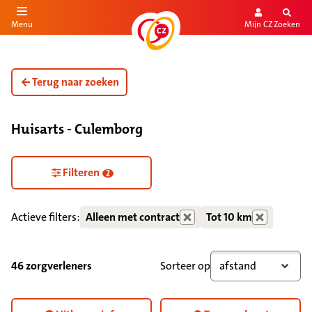
Mijn CZ
Zoeken
Menu
aar de inhoud
aar het einde
Terug naar zoeken
Huisarts - Culemborg
Zorgdiensten verborgen
Filteren
2
Actieve filters:
Alleen met contract
Tot 10 km
46 zorgverleners
Sorteer op
afstand