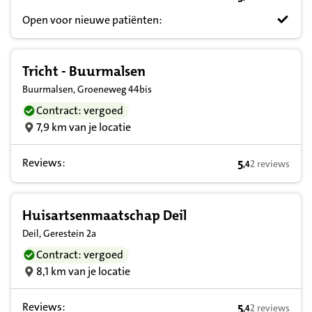
5,8 op basis va
Open voor nieuwe patiënten:
Tricht - Buurmalsen
Buurmalsen, Groeneweg 44bis
Contract: vergoed
7,9 km van je locatie
Reviews:
5
2 reviews
,
4
5,4 op basis va
Huisartsenmaatschap Deil
Deil, Gerestein 2a
Contract: vergoed
8,1 km van je locatie
Reviews:
5
2 reviews
,
4