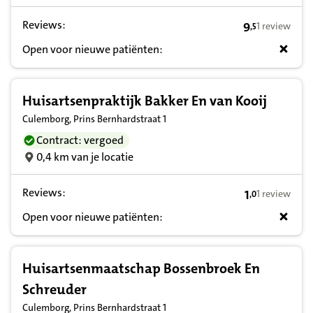
Reviews:
9
1 review
,
5
9,5 op basis v
Open voor nieuwe patiënten:
Huisartsenpraktijk Bakker En van Kooij
Culemborg, Prins Bernhardstraat 1
Contract: vergoed
0,4 km van je locatie
Reviews:
1
1 review
,
0
1,0 op basis 
Open voor nieuwe patiënten:
Huisartsenmaatschap Bossenbroek En
Schreuder
Culemborg, Prins Bernhardstraat 1