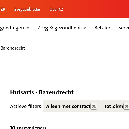
ZZP
Zorgaanbieder
Over CZ
rgoedingen
Zorg & gezondheid
Betalen
Serv
- Barendrecht
Huisarts - Barendrecht
Zorgdiensten verborgen
Actieve filters:
Alleen met contract
Tot 2 km
10 zorgverleners