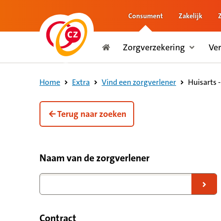
Consument
Zakelijk
naar de inhoud
Zorgverzekering
Ve
naar het einde
Consument
Huisarts 
Home
Extra
Vind een zorgverlener
Terug naar zoeken
Filteropties voor zorgverleners
Naam van de zorgverlener
Naar zoekresultaten
Contract