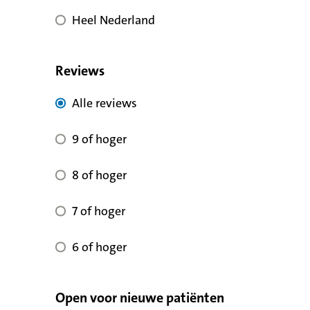
Heel Nederland
Reviews
Alle reviews voor kwaliteit
Alle reviews
9 of hoger voor reviewscore
9 of hoger
8 of hoger voor reviewscore
8 of hoger
7 of hoger voor reviewscore
7 of hoger
6 of hoger voor reviewscore
6 of hoger
Open voor nieuwe patiënten