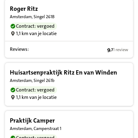
Roger Ritz
Amsterdam, Singel 261B
Contract: vergoed
1,1 km van je locatie
Reviews:
9
1 review
,
7
9,7 op basis v
Huisartsenpraktijk Ritz En van Winden
Amsterdam, Singel 261b
Contract: vergoed
1,1 km van je locatie
Praktijk Camper
Amsterdam, Camperstraat 1
Contract: vergoed