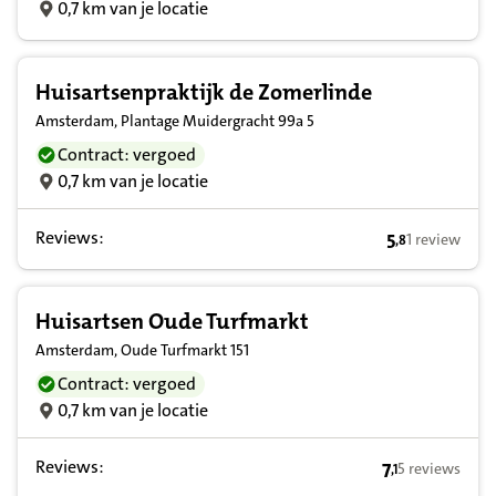
0,7 km van je locatie
Huisartsenpraktijk de Zomerlinde
Amsterdam, Plantage Muidergracht 99a 5
Contract: vergoed
0,7 km van je locatie
Reviews:
5
1 review
,
8
5,8 op basis v
Huisartsen Oude Turfmarkt
Amsterdam, Oude Turfmarkt 151
Contract: vergoed
0,7 km van je locatie
Reviews:
7
5 reviews
,
1
7,1 op basis v