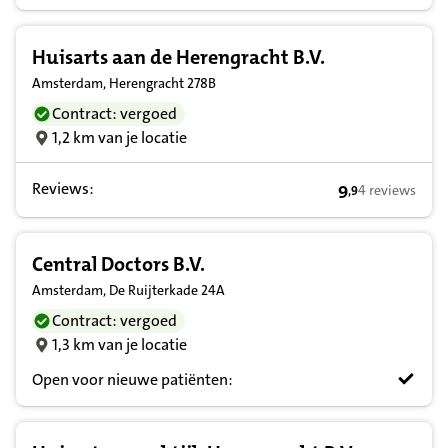
Huisarts aan de Herengracht B.V.
Amsterdam, Herengracht 278B
Contract: vergoed
1,2 km van je locatie
Reviews:
9
4 reviews
,
9
9,9 op basis va
Central Doctors B.V.
Amsterdam, De Ruijterkade 24A
Contract: vergoed
1,3 km van je locatie
Open voor nieuwe patiënten: