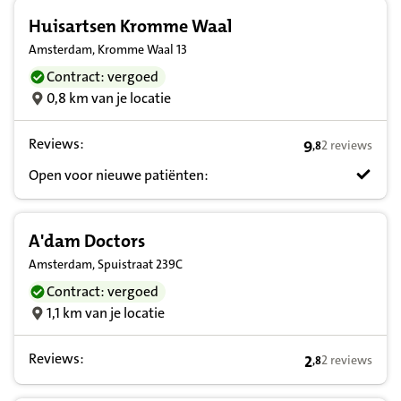
Huisartsen Kromme Waal
Amsterdam, Kromme Waal 13
Contract: vergoed
0,8 km van je locatie
Reviews:
9
2 reviews
,
8
9,8 op basis va
Open voor nieuwe patiënten:
A'dam Doctors
Amsterdam, Spuistraat 239C
Contract: vergoed
1,1 km van je locatie
Reviews:
2
2 reviews
,
8
2,8 op basis va