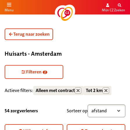
Mijn CZ
Zoeken
Menu
aar de inhoud
aar het einde
Terug naar zoeken
Huisarts - Amsterdam
Zorgdiensten verborgen
Filteren
2
Actieve filters:
Alleen met contract
Tot 2 km
54 zorgverleners
Sorteer op
afstand