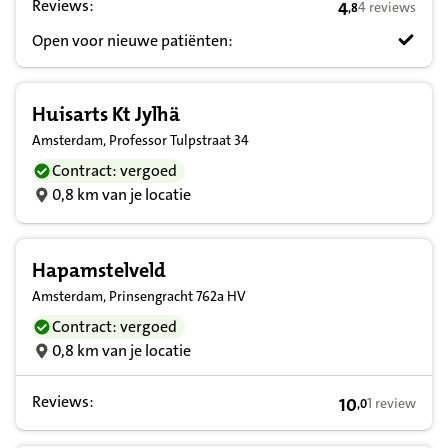
Reviews:
4
4 reviews
,
8
4,8 op basis va
Open voor nieuwe patiënten:
Huisarts Kt Jylhä
Amsterdam, Professor Tulpstraat 34
Contract: vergoed
0,8 km van je locatie
Hapamstelveld
Amsterdam, Prinsengracht 762a HV
Contract: vergoed
0,8 km van je locatie
Reviews:
10
1 review
,
0
10,0 op basis v