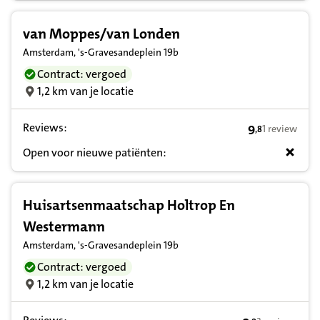
van Moppes/van Londen
Amsterdam, 's-Gravesandeplein 19b
Contract: vergoed
1,2 km van je locatie
Reviews:
9
1 review
,
8
9,8 op basis v
Open voor nieuwe patiënten:
Huisartsenmaatschap Holtrop En
Westermann
Amsterdam, 's-Gravesandeplein 19b
Contract: vergoed
1,2 km van je locatie