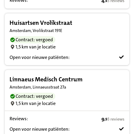
Reviews:
4
5 reviews
,
4
4,4 op basis va
Huisartsen Vrolikstraat
Amsterdam, Vrolikstraat 191E
Contract: vergoed
1,5 km van je locatie
Open voor nieuwe patiënten:
Linnaeus Medisch Centrum
Amsterdam, Linnaeusstraat 27a
Contract: vergoed
1,5 km van je locatie
Reviews:
9
3 reviews
,
9
9,9 op basis va
Open voor nieuwe patiënten: