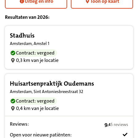
Uitleg en info
Toon op kaart
Resultaten van
2026
:
Resultatenlijst zorgverleners
Stadhuis
Amsterdam, Amstel 1
Contract: vergoed
0,3 km van je locatie
Huisartsenpraktijk Oudemans
Amsterdam, Sint Antoniesbreestraat 32
Contract: vergoed
0,4 km van je locatie
Reviews:
9
5 reviews
,
4
9,4 op basis va
Open voor nieuwe patiënten: