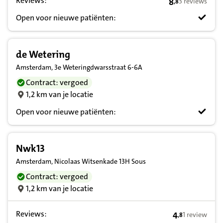
Reviews:
8
3 reviews
,
8
8,8 op basis va
Open voor nieuwe patiënten:
de Wetering
Amsterdam, 3e Weteringdwarsstraat 6-6A
Contract: vergoed
1,2 km van je locatie
Open voor nieuwe patiënten:
Nwk13
Amsterdam, Nicolaas Witsenkade 13H Sous
Contract: vergoed
1,2 km van je locatie
Reviews:
4
1 review
,
8
4,8 op basis v