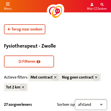
Mijn CZ
Zoeken
Menu
aar de inhoud
aar het einde
Terug naar zoeken
Fysiotherapeut - Zwolle
Filteren
3
Actieve filters:
Met contract
Nog geen contract
Tot 2 km
27 zorgverleners
Sorteer op
afstand