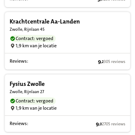
9,1 op basis van 
Krachtcentrale Aa-Landen
Zwolle, Rijnlaan 45
Contract: vergoed
1,9 km van je locatie
Reviews:
9
305 reviews
,
2
9,2 op basis van 
Fysius Zwolle
Zwolle, Rijnlaan 27
Contract: vergoed
1,9 km van je locatie
Reviews:
9
2705 reviews
,
0
9,0 op basis van 2