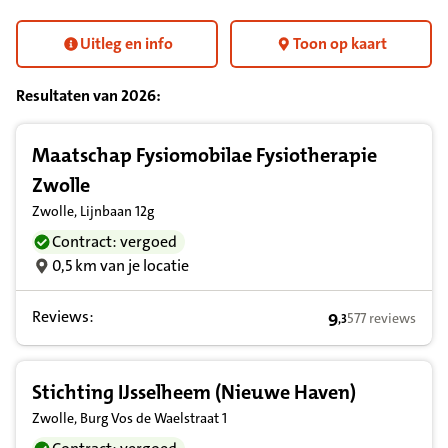
Uitleg en info
Toon op kaart
Resultaten van
2026
:
Resultatenlijst zorgverleners
Maatschap Fysiomobilae Fysiotherapie
Zwolle
Zwolle, Lijnbaan 12g
Contract: vergoed
0,5 km van je locatie
Reviews:
9
577 reviews
,
3
9,3 op basis van
Stichting IJsselheem (Nieuwe Haven)
Zwolle, Burg Vos de Waelstraat 1