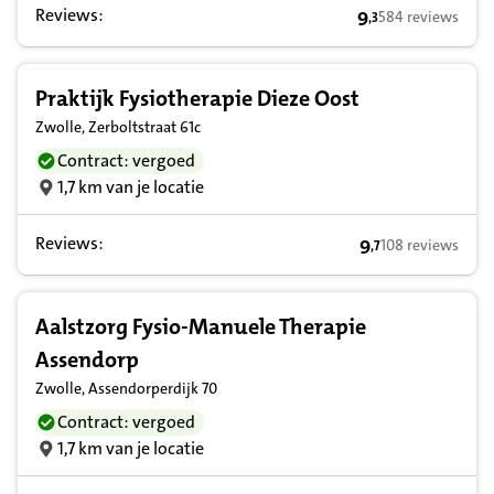
Reviews:
9
584 reviews
,
3
9,3 op basis van 
Praktijk Fysiotherapie Dieze Oost
Zwolle, Zerboltstraat 61c
Contract: vergoed
1,7 km van je locatie
Reviews:
9
108 reviews
,
7
9,7 op basis van 
Aalstzorg Fysio-Manuele Therapie
Assendorp
Zwolle, Assendorperdijk 70
Contract: vergoed
1,7 km van je locatie