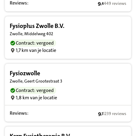
Reviews:
9
449 reviews
,
4
9,4 op basis van 
Fysioplus Zwolle B.V.
Zwolle, Middelweg 402
Contract: vergoed
1,7 km van je locatie
Fysiozwolle
Zwolle, Geert Grootestraat 3
Contract: vergoed
1,8 km van je locatie
Reviews:
9
1239 reviews
,
1
9,1 op basis van 