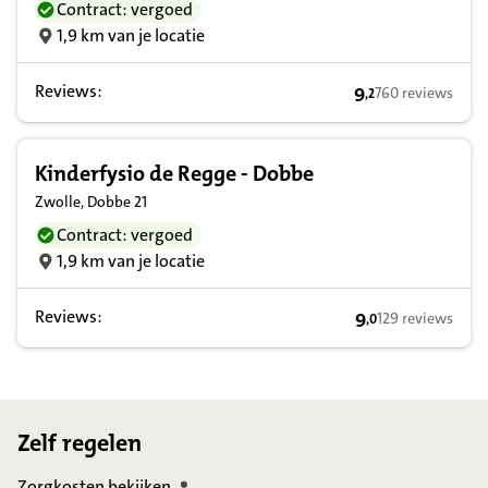
Contract: vergoed
1,9 km van je locatie
Reviews:
9
760 reviews
,
2
9,2 op basis van 
Kinderfysio de Regge - Dobbe
Zwolle, Dobbe 21
Contract: vergoed
1,9 km van je locatie
Reviews:
9
129 reviews
,
0
9,0 op basis van 
Footer
Zelf regelen
Zorgkosten
bekijken