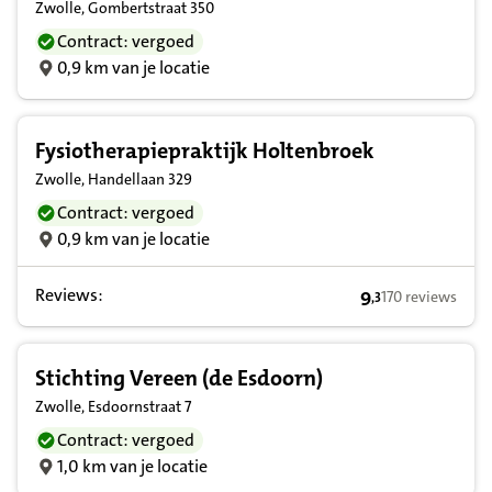
Zwolle, Gombertstraat 350
Contract: vergoed
0,9 km van je locatie
Fysiotherapiepraktijk Holtenbroek
Zwolle, Handellaan 329
Contract: vergoed
0,9 km van je locatie
Reviews:
9
170 reviews
,
3
9,3 op basis van
Stichting Vereen (de Esdoorn)
Zwolle, Esdoornstraat 7
Contract: vergoed
1,0 km van je locatie