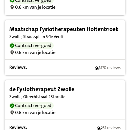
Contract: vergoed
0,6 km van je locatie
Maatschap Fysiotherapeuten Holtenbroek
Zwolle, Straussplein 5-1e Verdi
Contract: vergoed
0,6 km van je locatie
Reviews:
9
170 reviews
,
3
9,3 op basis van
de Fysiotherapeut Zwolle
Zwolle, Obrechtstraat 28Locatie
Contract: vergoed
0,6 km van je locatie
Reviews:
9
51 reviews
,
2
9,2 op basis va