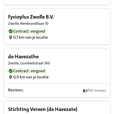
Fysioplus Zwolle B.V.
Zwolle, Rembrandtlaan 10
Contract: vergoed
0,7 km van je locatie
de Havezathe
Zwolle, Gombertstraat 350
Contract: vergoed
0,9 km van je locatie
Reviews:
9
760 reviews
,
2
9,2 op basis van 
Stichting Vereen (de Havezate)