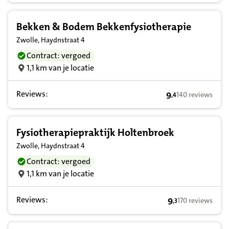
Bekken & Bodem Bekkenfysiotherapie
Zwolle, Haydnstraat 4
Contract: vergoed
1,1 km van je locatie
Reviews:
9
140 reviews
,
4
9,4 op basis van 
Fysiotherapiepraktijk Holtenbroek
Zwolle, Haydnstraat 4
Contract: vergoed
1,1 km van je locatie
Reviews:
9
170 reviews
,
3
9,3 op basis van