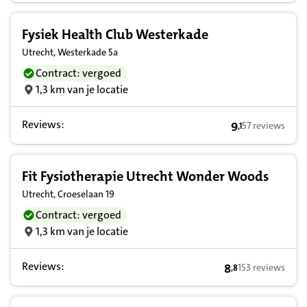
Fysiek Health Club Westerkade
Utrecht, Westerkade 5a
Contract: vergoed
1,3 km van je locatie
Reviews:
9
57 reviews
,
1
9,1 op basis va
Fit Fysiotherapie Utrecht Wonder Woods
Utrecht, Croeselaan 19
Contract: vergoed
1,3 km van je locatie
Reviews:
8
153 reviews
,
8
8,8 op basis van