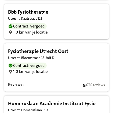
Bbb Fysiotherapie
Utrecht, Kaatstraat 121
Contract: vergoed
1,0 km van je locatie
Fysiotherapie Utrecht Oost
Utrecht, Bloemstraat 65Unit D
Contract: vergoed
1,0 km van je locatie
Reviews:
9
726 reviews
,
1
9,1 op basis van
Homeruslaan Academie Instituut Fysio
Utrecht, Homeruslaan 59a