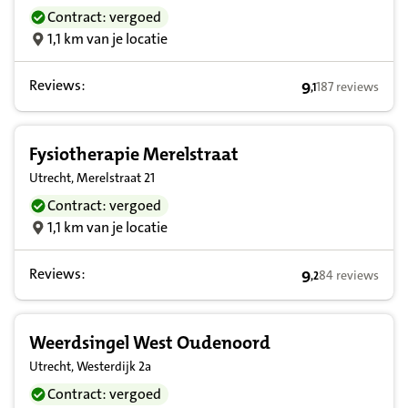
Contract: vergoed
1,1 km van je locatie
Reviews:
9
187 reviews
,
1
9,1 op basis van
Fysiotherapie Merelstraat
Utrecht, Merelstraat 21
Contract: vergoed
1,1 km van je locatie
Reviews:
9
84 reviews
,
2
9,2 op basis van
Weerdsingel West Oudenoord
Utrecht, Westerdijk 2a
Contract: vergoed