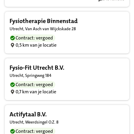
9,1 op basis van 
Fysiotherapie Binnenstad
Utrecht, Van Asch van Wijckskade 28
Contract: vergoed
0,5 km van je locatie
Fysio-Fit Utrecht B.V.
Utrecht, Springweg 184
Contract: vergoed
0,7 km van je locatie
Actifytaal B.V.
Utrecht, Weerdsingel O.Z. 8
Contract: vergoed