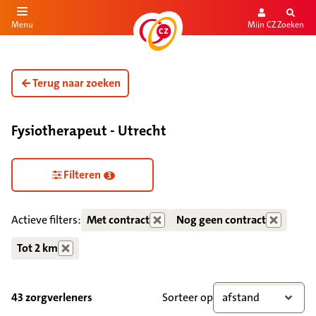
Mijn CZ
Zoeken
Menu
aar de inhoud
aar het einde
Terug naar zoeken
Fysiotherapeut - Utrecht
Filteren
3
Actieve filters:
Met contract
Nog geen contract
Tot 2 km
43 zorgverleners
Sorteer op
afstand