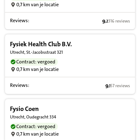
0,7 km van je locatie
Reviews:
9
316 reviews
,
2
9,2 op basis van
Fysiek Health Club B.V.
Utrecht, St.-Jacobsstraat 321
Contract: vergoed
0,7 km van je locatie
Reviews:
9
57 reviews
,
1
9,1 op basis va
Fysio Coen
Utrecht, Oudegracht 334
Contract: vergoed
0,7 km van je locatie