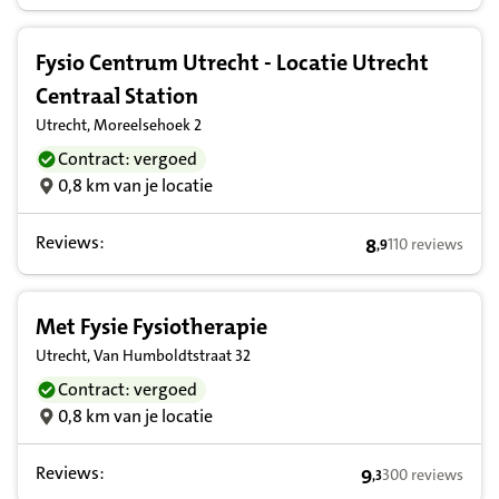
Fysio Centrum Utrecht - Locatie Utrecht
Centraal Station
Utrecht, Moreelsehoek 2
Contract: vergoed
0,8 km van je locatie
Reviews:
8
110 reviews
,
9
8,9 op basis van
Met Fysie Fysiotherapie
Utrecht, Van Humboldtstraat 32
Contract: vergoed
0,8 km van je locatie
Reviews:
9
300 reviews
,
3
9,3 op basis van 