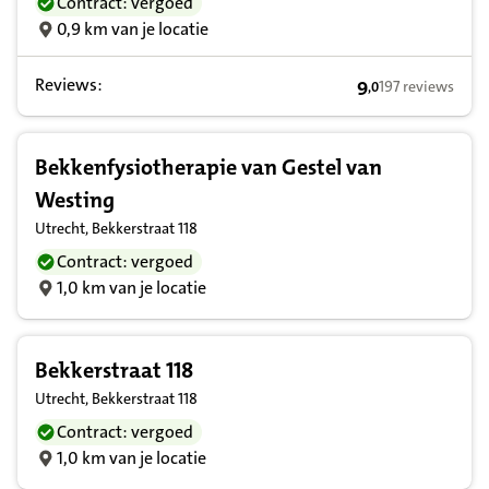
Contract: vergoed
0,9 km van je locatie
Reviews:
9
197 reviews
,
0
9,0 op basis van
Bekkenfysiotherapie van Gestel van
Westing
Utrecht, Bekkerstraat 118
Contract: vergoed
1,0 km van je locatie
Bekkerstraat 118
Utrecht, Bekkerstraat 118
Contract: vergoed
1,0 km van je locatie