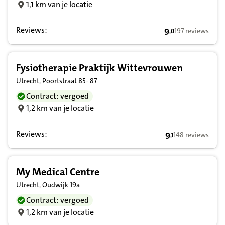
1,1 km van je locatie
Reviews:
9
197 reviews
,
0
9,0 op basis van
Fysiotherapie Praktijk Wittevrouwen
Utrecht, Poortstraat 85- 87
Contract: vergoed
1,2 km van je locatie
Reviews:
9
148 reviews
,
1
9,1 op basis van
My Medical Centre
Utrecht, Oudwijk 19a
Contract: vergoed
1,2 km van je locatie