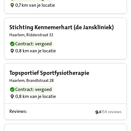
0,7 km van je locatie
Stichting Kennemerhart (de Janskliniek)
Haarlem, Ridderstraat 32
Contract: vergoed
0,8 km van je locatie
Topsportief Sportfysiotherapie
Haarlem, Brandtstraat 28
Contract: vergoed
0,8 km van je locatie
Reviews:
9
154 reviews
,
4
9,4 op basis van 