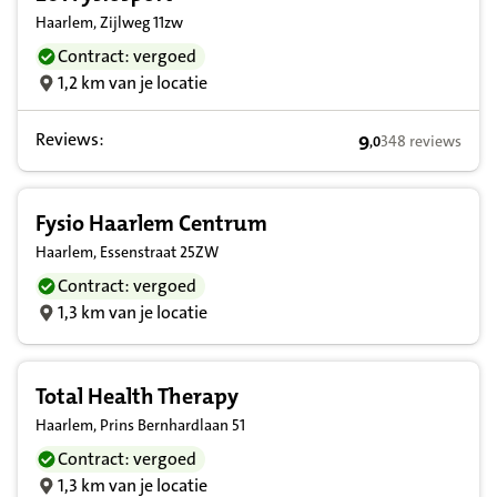
Haarlem, Zijlweg 11zw
Contract: vergoed
1,2 km van je locatie
Reviews:
9
348 reviews
,
0
9,0 op basis van 
Fysio Haarlem Centrum
Haarlem, Essenstraat 25ZW
Contract: vergoed
1,3 km van je locatie
Total Health Therapy
Haarlem, Prins Bernhardlaan 51
Contract: vergoed
1,3 km van je locatie