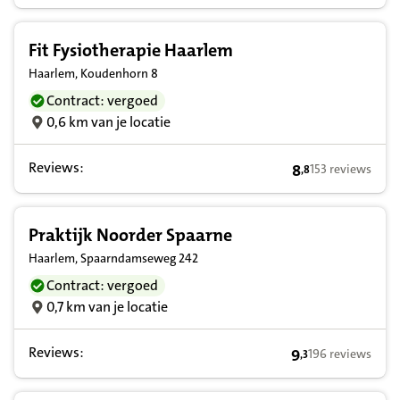
Fit Fysiotherapie Haarlem
Haarlem, Koudenhorn 8
Contract: vergoed
0,6 km van je locatie
Reviews:
8
153 reviews
,
8
8,8 op basis van
Praktijk Noorder Spaarne
Haarlem, Spaarndamseweg 242
Contract: vergoed
0,7 km van je locatie
Reviews:
9
196 reviews
,
3
9,3 op basis van 