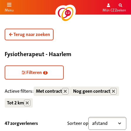
Mijn CZ
Zoeken
Menu
aar de inhoud
aar het einde
Terug naar zoeken
Fysiotherapeut - Haarlem
Filteren
3
Actieve filters:
Met contract
Nog geen contract
Tot 2 km
47 zorgverleners
Sorteer op
afstand