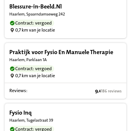
Blessure-in-Beeld.Nl
Haarlem, Spaarndamseweg 242
Contract: vergoed
0,7 km van je locatie
Praktijk voor Fysio En Manuele Therapie
Haarlem, Parklaan 1A
Contract: vergoed
0,7 km van je locatie
Reviews:
9
186 reviews
,
4
9,4 op basis van 
Fysio Inq
Haarlem, Tugelastraat 39
Contract: vergoed