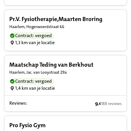
Pr.V. Fysiotherapie,Maarten Broring
Haarlem, Hogerwoerdstraat 66
Contract: vergoed
1,3 km van je locatie
Maatschap Teding van Berkhout
Haarlem, Jac. van Looystraat 29a
Contract: vergoed
1,4 km van je locatie
Reviews:
9
188 reviews
,
4
9,4 op basis van 
Pro Fysio Gym