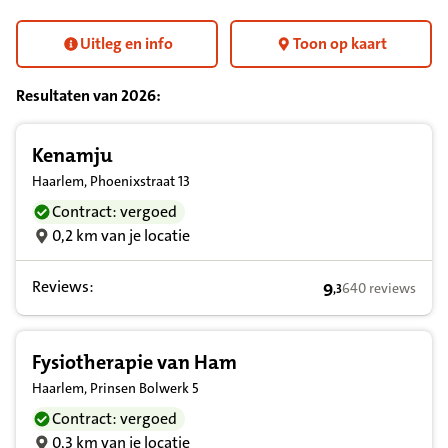
Uitleg en info
Toon op kaart
Resultaten van
2026
:
Resultatenlijst zorgverleners
Kenamju
Haarlem, Phoenixstraat 13
Contract: vergoed
0,2 km van je locatie
Reviews:
9
640 reviews
,
3
9,3 op basis van 
Fysiotherapie van Ham
Haarlem, Prinsen Bolwerk 5
Contract: vergoed
0,3 km van je locatie