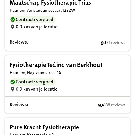
Maatschap Fysiotherapie Trias
Haarlem, Amsterdamsevaart 128ZW
Contract: vergoed
0,9 km van je locatie
Reviews:
9
91 reviews
,
5
9,5 op basis van
Fysiotherapie Teding van Berkhout
Haarlem, Nagtzaamstraat 1A
Contract: vergoed
0,9 km van je locatie
Reviews:
9
188 reviews
,
4
9,4 op basis van 
Pure Kracht Fysiotherapie